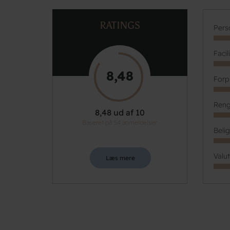
RATINGS
Pers
Facil
8,48
Forp
Reng
8,48 ud af 10
Baseret på 54 anmeldelser
Beli
Valu
Læs mere