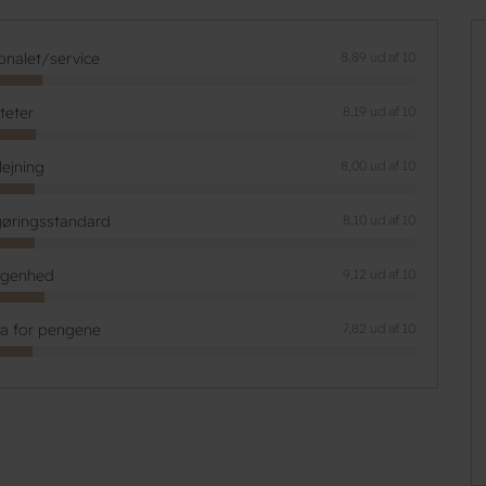
onalet/service
8,89 ud af 10
iteter
8,19 ud af 10
lejning
8,00 ud af 10
øringsstandard
8,10 ud af 10
ggenhed
9,12 ud af 10
ta for pengene
7,82 ud af 10