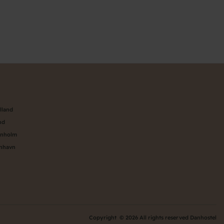
n
lland
nd
rnholm
enhavn
Copyright © 2026 All rights reserved Danhostel