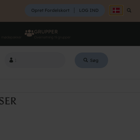
SØG
Opret Fordelskort
LOG IND
Søg
GRUPPER
g mødepakker
Overnatning til grupper
Søg
SER