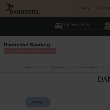
Skip
to
Firmakort
Værd at
main
content
OVERNATNING
Her kan du finde alle Danhostels
Danhostel Sandvig
Brug for hjælp? Ring
+45 5648 0980
Hjem
Check Ind Og Værelser
Danhostel Sandvig
Danho
DA
Tilbage