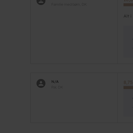
Familie med børn, DK
Alt 
N/A
8,75
Par, DK