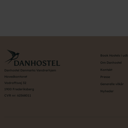
Pagination
Book Hostels i ud
Om Danhostel
Kontakt
Danhostel Danmarks Vandrerhjem
Hovedkontoret
Presse
Vodroffsvej 32
Generelle vilkår
1900 Frederiksberg
Nyheder
CVR nr: 62568011