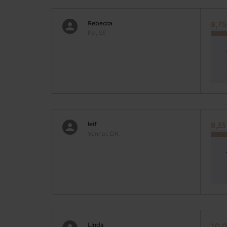
Rebecca
8,75
Par, SE
leif
8,33
Venner, DK
Linda
10,0