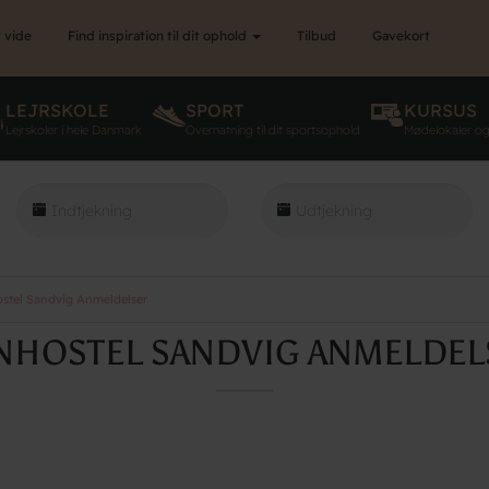
 vide
Find inspiration til dit ophold
Tilbud
Gavekort
LEJRSKOLE
SPORT
KURSUS
Lejrskoler i hele Danmark
Overnatning til dit sportsophold
Mødelokaler o
stel Sandvig Anmeldelser
NHOSTEL SANDVIG ANMELDEL