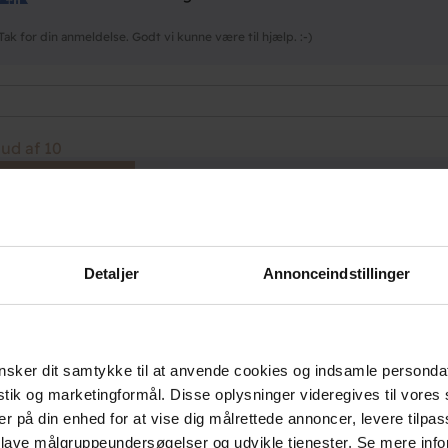
Tak for din anmeldelse. Godt vi kunne være til hjælp. :-)
 ud af 10
Danhostel Sandvig
Tusinde tak for din anmeldelse. :-)
Detaljer
Annonceindstillinger
 ud af 10
sker dit samtykke til at anvende cookies og indsamle personda
Danhostel Sandvig
istik og marketingformål. Disse oplysninger videregives til vore
er på din enhed for at vise dig målrettede annoncer, levere tilpas
Tak for din anmeldelse.
 lave målgruppeundersøgelser og udvikle tjenester. Se mere inf