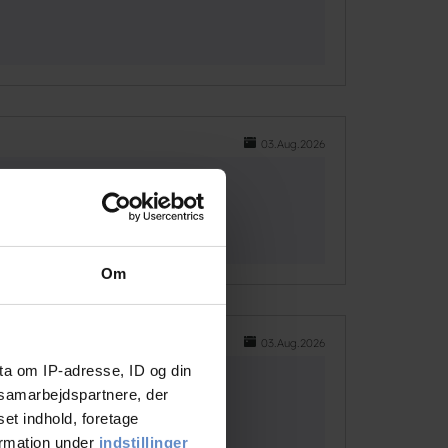
03.Aug.2026
Om
03.Aug.2026
ta om IP-adresse, ID og din
s samarbejdspartnere, der
set indhold, foretage
ormation under
indstillinger