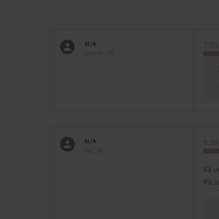
N/A
7,50
Venner, DK
N/A
9,58
Par, DK
Så v
Fik l