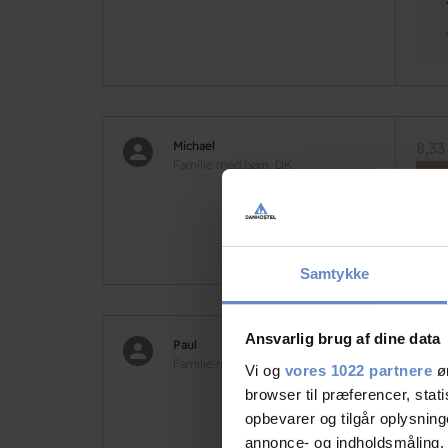
Michael
8,33
Familie med børn, DK
Samtykke
Ansvarlig brug af dine data
Paul
8,00
Familie med børn, DK
Vi og
vores 1022 partnere
øn
browser til præferencer, stat
opbevarer og tilgår oplysning
annonce- og indholdsmåling,