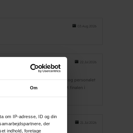
03.Aug.2026
22.Jul.2026
Det er meget hyggelige omgivelser og personalet
 brugte til at spille lido og se VM finalen i
Om
ta om IP-adresse, ID og din
21.Jul.2026
s samarbejdspartnere, der
set indhold, foretage