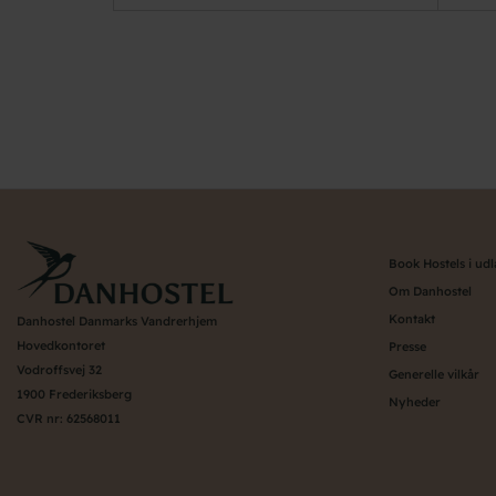
Pagination
Book Hostels i ud
Om Danhostel
Kontakt
Danhostel Danmarks Vandrerhjem
Hovedkontoret
Presse
Vodroffsvej 32
Generelle vilkår
1900 Frederiksberg
Nyheder
CVR nr: 62568011