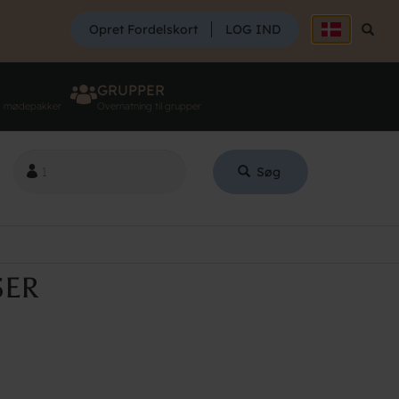
SØG
Opret Fordelskort
LOG IND
Søg
GRUPPER
g mødepakker
Overnatning til grupper
Søg
SER