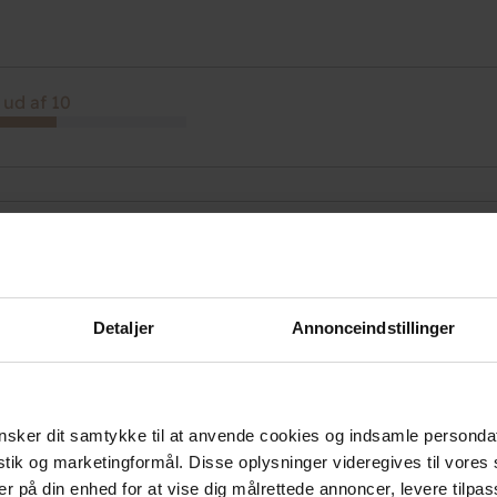
 ud af 10
 ud af 10
avde et par dejlige dage med Danhostel som base for vores ture. 
ltid smilende og hjælpsom. Der er også fine fælles faciliteter, som vi
Detaljer
Annonceindstillinger
old sammen med de andre gæster. Super hyggeligt.
sker dit samtykke til at anvende cookies og indsamle personda
 ud af 10
istik og marketingformål. Disse oplysninger videregives til vore
er på din enhed for at vise dig målrettede annoncer, levere tilpas