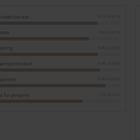
onalet/service
8,29 ud af 10
iteter
7,62 ud af 10
lejning
8,30 ud af 10
øringsstandard
8,48 ud af 10
ggenhed
8,90 ud af 10
ta for pengene
7,13 ud af 10