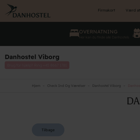
Skip
to
Firmakort
Værd at
main
content
OVERNATNING
Her kan du finde alle Danhostels
Danhostel Viborg
Brug for hjælp? Ring
+45 8667 1781
Hjem
Check Ind Og Værelser
Danhostel Viborg
Danhost
DA
Tilbage