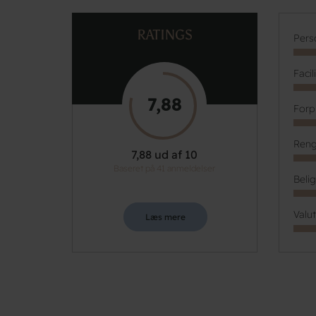
RATINGS
Pers
Facil
7,88
Forp
Reng
7,88 ud af 10
Baseret på 41 anmeldelser
Beli
Valu
Læs mere