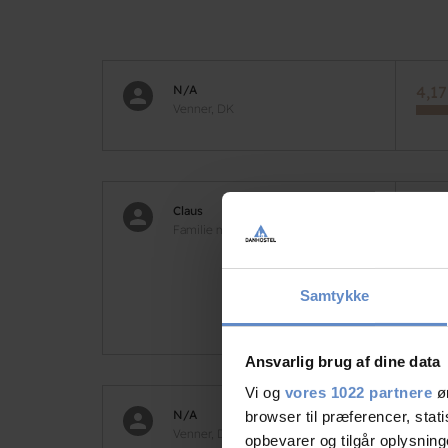
N/A
4,17
Venner, DK
Claus
9,58
Familie med børn, DK
Vi h
var a
Samtykke
fodb
Ansvarlig brug af dine data
Vi og
vores 1022 partnere
øn
N/A
9,17
browser til præferencer, stat
Venner, DK
opbevarer og tilgår oplysning