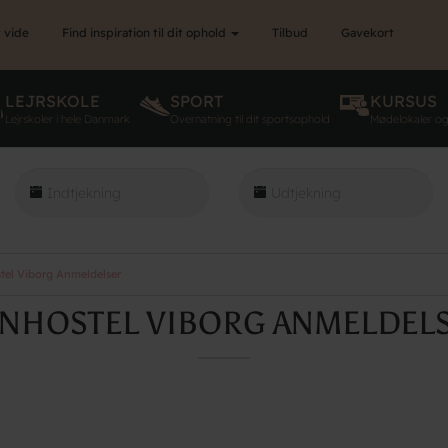
 vide
Find inspiration til dit ophold
Tilbud
Gavekort
LEJRSKOLE
SPORT
KURSUS
Lejrskoler i hele Danmark
Overnatning til dit sportsophold
Mødelokaler o
el Viborg Anmeldelser
NHOSTEL VIBORG ANMELDEL