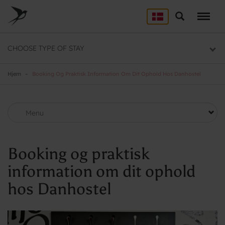
Skip
to
Søg
LEJRSKOLE
main
content
Lejrskoler i hele Danmark
CHOOSE TYPE OF STAY
SPORT
Overnatning til dit sportsophold
Hjem
Booking Og Praktisk Information Om Dit Ophold Hos Danhostel
KURSUS
Mødelokaler og mødepakker
Menu
GRUPPER
Overnatning til grupper
Booking og praktisk
information om dit ophold
hos Danhostel