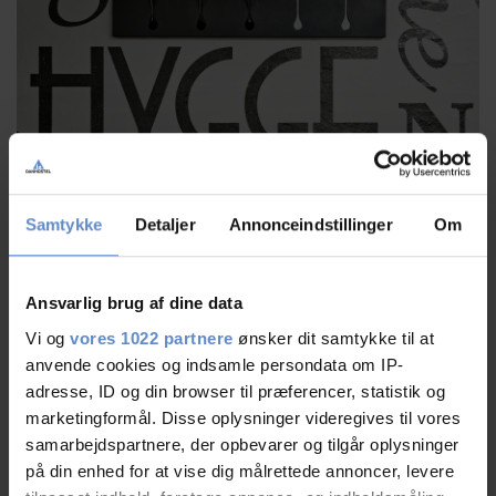
Samtykke
Detaljer
Annonceindstillinger
Om
Book dit ophold nemt og hurtigt
Det er nemt at booke et værelse hos Danhostel. Du kan:
Ansvarlig brug af dine data
Vi og
vores 1022 partnere
ønsker dit samtykke til at
Booke direkte på forsiden af danhostel.dk
anvende cookies og indsamle persondata om IP-
Bruge
Danmarkskortet
til at finde og vælge dit ønskede hostel
adresse, ID og din browser til præferencer, statistik og
Få adgang til kontaktinformation (adresse, e-mail og telefon) på hvert
marketingformål. Disse oplysninger videregives til vores
Danhostel
samarbejdspartnere, der opbevarer og tilgår oplysninger
Kontakte værterne direkte, hvis du har særlige ønsker eller spørgsmål
på din enhed for at vise dig målrettede annoncer, levere