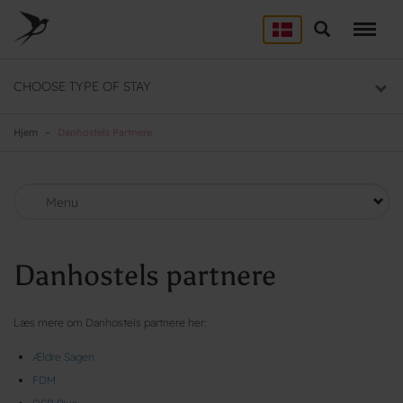
Skip
to
Søg
LEJRSKOLE
main
content
Lejrskoler i hele Danmark
CHOOSE TYPE OF STAY
SPORT
Overnatning til dit sportsophold
Hjem
Danhostels Partnere
KURSUS
Mødelokaler og mødepakker
Menu
GRUPPER
Overnatning til grupper
Danhostels partnere
Læs mere om Danhostels partnere her:
Ældre Sagen
FDM