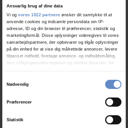
Ansvarlig brug af dine data
Læs om Danhostels historie, kontakt, katalog, mobil app,
presse, billeder, hovedkontoret m.m. lige her.
Vi og
vores 1022 partnere
ønsker dit samtykke til at
anvende cookies og indsamle persondata om IP-
adresse, ID og din browser til præferencer, statistik og
Læs mere
marketingformål. Disse oplysninger videregives til vores
samarbejdspartnere, der opbevarer og tilgår oplysninger
på din enhed for at vise dig målrettede annoncer, levere
tilpasset indhold, foretage annonce- og indholdsmåling,
lave målgruppeundersøgelser og udvikle tjenester. Se
mere information under
indstillinger
og i vores
persondatapolitik. Du kan altid trække dit samtykke
Samtykkevalg
tilbage eller ændre indstillinger fra vores
Nødvendig
"Cookiedeklaration", eller ved at trykke på "Privacy
trigger" ikonet.
Præferencer
Hvis du tillader det, vil vi også gerne:
Indsamle præcise oplysninger om din placering,
Statistik
der kan være nøjagtig inden for få meter