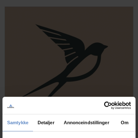
Samtykke
Detaljer
Annonceindstillinger
Om
Om Danhostel