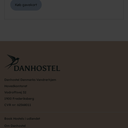
Køb gavekort
Danhostel Danmarks Vandrerhjem
Hovedkontoret
Vodroffsvej 32
1900 Frederiksberg
CVR nr: 62568011
Book Hostels i udlandet
Om Danhostel