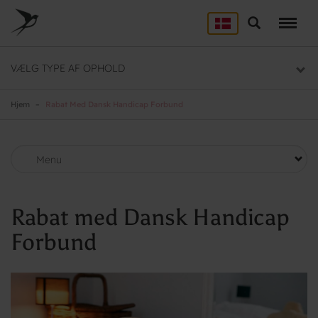
Skip
to
Søg
LEJRSKOLE
main
content
Lejrskoler i hele Danmark
VÆLG TYPE AF OPHOLD
SPORT
Overnatning til dit sportsophold
Hjem
Rabat Med Dansk Handicap Forbund
KURSUS
Mødelokaler og mødepakker
Menu
GRUPPER
Overnatning til grupper
Rabat med Dansk Handicap
Forbund