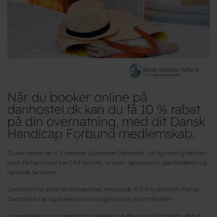
Når du booker online på
danhostel.dk kan du få 10 % rabat
på din overnatning, med dit Dansk
Handicap Forbund medlemskab.
Du kan booke op til 3 værelser på samme Danhostel, så tag endelig familien
med. På Danhostel kan I frit benytte, tv stuer, opholdsrum, gæstekøkken og
lignende faciliteter.
Danhostel har store familieværelser, med plads til 2 til 6 personer. Mange
Danhostels har også værelser med eget bad og toilet tilknyttet.
Linnedpakke og morgenmad kan tilkøbes på alle vores Danhostels, det er