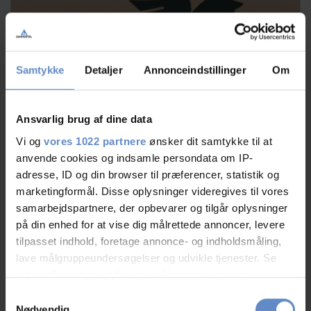
Samtykke
Detaljer
Annonceindstillinger
Om
Ansvarlig brug af dine data
Vi og
vores 1022 partnere
ønsker dit samtykke til at
anvende cookies og indsamle persondata om IP-
adresse, ID og din browser til præferencer, statistik og
marketingformål. Disse oplysninger videregives til vores
Om Danhostel
samarbejdspartnere, der opbevarer og tilgår oplysninger
på din enhed for at vise dig målrettede annoncer, levere
Læs om Danhostels historie, kontakt, katalog, mobil app,
tilpasset indhold, foretage annonce- og indholdsmåling,
presse, billeder, hovedkontoret m.m. lige her.
lave målgruppeundersøgelser og udvikle tjenester. Se
mere information under
indstillinger
og i vores
Læs mere
persondatapolitik. Du kan altid trække dit samtykke
Samtykkevalg
tilbage eller ændre indstillinger fra vores
Nødvendig