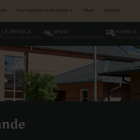
vide
Find inspiration til dit ophold
Tilbud
Gavekort
LEJRSKOLE
SPORT
KURSUS
Lejrskoler i hele Danmark
Overnatning til dit sportsophold
Mødelokaler o
ande