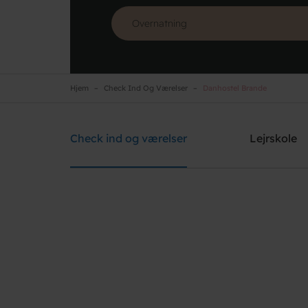
Hjem
Check Ind Og Værelser
Danhostel Brande
Danhostel Brande
Brug for hjælp? Ring
+45 2126 0786
Check ind og værelser
Lejrskole