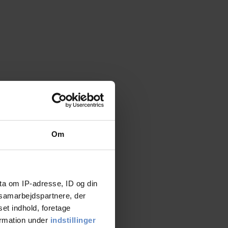
Om
ta om IP-adresse, ID og din
s samarbejdspartnere, der
set indhold, foretage
ormation under
indstillinger