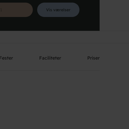
Vis værelser
Søg
Fester
Faciliteter
Priser