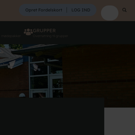
SØG
Opret Fordelskort
LOG IND
Søg
GRUPPER
g mødepakker
Overnatning til grupper