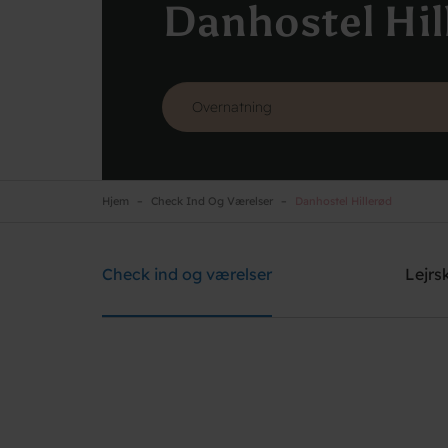
Danhostel Hil
Hjem
Check Ind Og Værelser
Danhostel Hillerød
Danhostel Hillerød
Brug for hjælp? Ring
+45 4826 1986
Check ind og værelser
Lejrs