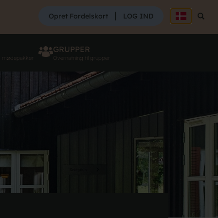
SØG
Opret Fordelskort
LOG IND
Søg
GRUPPER
g mødepakker
Overnatning til grupper