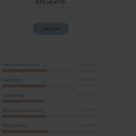
8,52 ud af 10
Baseret på 81 anmeldelser
Læs mere
Personalet/service
8,80 ud af 10
Faciliteter
8,46 ud af 10
Forplejning
8,30 ud af 10
Rengøringsstandard
8,52 ud af 10
Beliggenhed
9,01 ud af 10