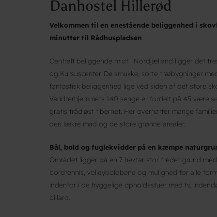
Danhostel Hillerød
Velkommen til en enestående beliggenhed i skov
minutter til Rådhuspladsen
Centralt beliggende midt i Nordjælland ligger det tre
og Kursuscenter. De smukke, sorte træbygninger med
fantastisk beliggenhed lige ved siden af det store 
Vandrerhjemmets 140 senge er fordelt på 45 værelse
gratis trådløst fibernet. Her overnatter mange familier
den lækre mad og de store grønne arealer.
Bål, bold og fuglekvidder på en kæmpe naturgru
Området ligger på en 7 hektar stor fredet grund med
bordtennis, volleyboldbane og mulighed for alle forme
indenfor i de hyggelige opholdsstuer med tv, indend
billard.