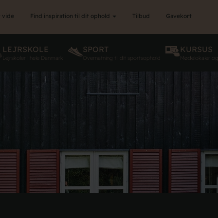
 vide
Find inspiration til dit ophold
Tilbud
Gavekort
LEJRSKOLE
SPORT
KURSUS
Lejrskoler i hele Danmark
Overnatning til dit sportsophold
Mødelokaler o