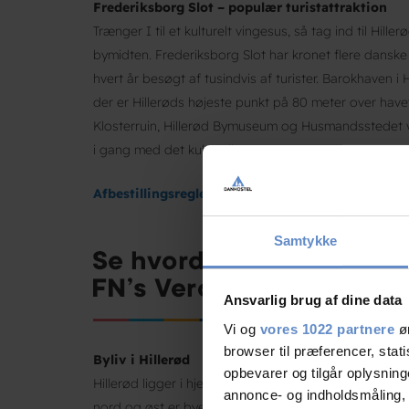
Frederiksborg Slot – populær turistattraktion
Trænger I til et kulturelt vingesus, så tag ind til Hill
bymidten. Frederiksborg Slot har kronet flere danske
hvert år besøgt af tusindvis af turister. Barokhaven i
der er Hillerøds højeste punkt på 80 meter over have
Klosterruin, Hillerød Bymuseum og Husmandsstedet 
i gang med det kulturelle.
Afbestillingsregler for Danhostel Hillerød
Samtykke
Ansvarlig brug af dine data
Vi og
vores 1022 partnere
øn
browser til præferencer, stat
Byliv i Hillerød
opbevarer og tilgår oplysning
Hillerød ligger i hjertet af Kongernes Nordsjælland, o
annonce- og indholdsmåling,
nord og øst er byen omgivet af Lille og Store Dyreh