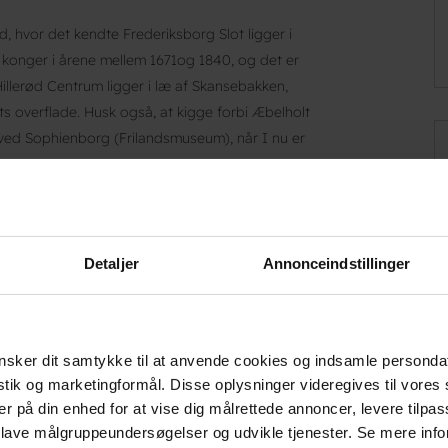
erød, hvor det kendte Frederiksborg Slot ligger i
 konger i årene mellem 1671og 1840, og det er
 Hillerød Centrum ligger i læ af Skansebakken,
ts overflade. Husk også, at kigge forbi Æbelholt
ved Sophienborg (Frilandsmuseum), når I nu er
Detaljer
Annonceindstillinger
sker dit samtykke til at anvende cookies og indsamle personda
istik og marketingformål. Disse oplysninger videregives til vore
er på din enhed for at vise dig målrettede annoncer, levere tilpas
g hvis man ser det fra luften ligner det et Y. Mod
 lave målgruppeundersøgelser og udvikle tjenester. Se mere inf
ave og Gribskov. Mod syd og vest er byen