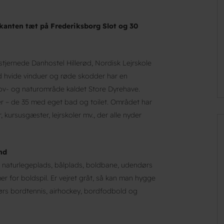
kanten tæt på Frederiksborg Slot og 30
stjernede Danhostel Hillerød, Nordisk Lejrskole
 hvide vinduer og røde skodder har en
skov- og naturområde kaldet Store Dyrehave.
r – de 35 med eget bad og toilet. Området har
, kursusgæster, lejrskoler mv., der alle nyder
nd
 naturlegeplads, bålplads, boldbane, udendørs
r for boldspil. Er vejret gråt, så kan man hygge
ørs bordtennis, airhockey, bordfodbold og