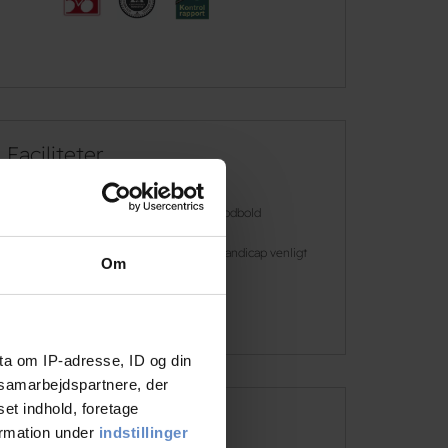
Faciliteter
Gratis wifi
Fodbold
Gratis parkering
Handicap venligt
Om
Læs mere
ta om IP-adresse, ID og din
s samarbejdspartnere, der
set indhold, foretage
Adresse og kontaktinformation
ormation under
indstillinger