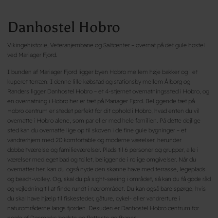
Danhostel Hobro
Vikingehistorie, Veteranjernbane og Saltcenter – overnat på det gule hostel
ved Mariager Fjord.
I bunden af Mariager Fjord ligger byen Hobro mellem høje bakker og i et
kuperet terræn. I denne lille købstad og stationsby mellem Ålborg og
Randers ligger Danhostel Hobro – et 4-stjernet overnatningssted i Hobro, og
en overnatning i Hobro her er tæt på Mariager Fjord. Beliggende tæt på
Hobro centrum er stedet perfekt for dit ophold i Hobro, hvad enten du vil
overnatte i Hobro alene, som par eller med hele familien. På dette dejlige
sted kan du overnatte lige op til skoven i de fine gule bygninger – et
vandrerhjem med 20 komfortable og moderne værelser, herunder
dobbeltværelse og familieværelser. Plads til 6 personer og grupper, alle i
værelser med eget bad og toilet, beliggende i rolige omgivelser. Når du
overnatter her, kan du også nyde den skønne have med terrasse, legeplads
og beach-volley. Og, skal du på sight-seeing i området, så kan du få gode råd
og vejledning til at finde rundt i nærområdet. Du kan også bare spørge, hvis
du skal have hjælp til fiskesteder, gåture, cykel- eller vandrerture i
naturområderne langs fjorden. Desuden er Danhostel Hobro centrum for
nogle af Danmarks bedste og flotteste golfbaner.