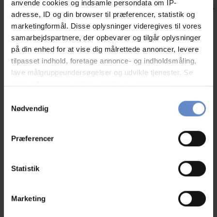
anvende cookies og indsamle persondata om IP-
adresse, ID og din browser til præferencer, statistik og
marketingformål. Disse oplysninger videregives til vores
Vikingeoplevelser i Nordjylland
samarbejdspartnere, der opbevarer og tilgår oplysninger
Gå i vikingernes fodspor i Nordjylland
på din enhed for at vise dig målrettede annoncer, levere
tilpasset indhold, foretage annonce- og indholdsmåling,
lave målgruppeundersøgelser og udvikle tjenester. Se
mere information under
indstillinger
og i vores
Læs mere
persondatapolitik. Du kan altid trække dit samtykke
Samtykkevalg
tilbage eller ændre indstillinger fra vores
Nødvendig
"Cookiedeklaration", eller ved at trykke på "Privacy
trigger" ikonet.
Præferencer
Andre hostels i nærheden
Hvis du tillader det, vil vi også gerne:
Ingen ledige værelser? Find andre Danhostels i
Indsamle præcise oplysninger om din placering,
Statistik
nærheden.
der kan være nøjagtig inden for få meter
Identificere din enhed baseret på en scanning af
Marketing
dens unikke karakteristika (fingerprinting)
Dine valg anvendes på hele websitet.