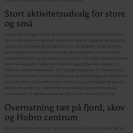
Stort aktivitetsudvalg for store
og små
Ferielandet Mariager Fjord er det perfekte sted at holde ferie med familien.
Her er naturskønne omgivelser med smuk natur, en hyggelig handelsby og
gastronomi og masser af vikingehistorie. Er det badevejr, så kig ud til den
børnevenlige strand i Øster Hurup eller gå på opdagelse i et af områdets
mange attraktioner og oplevelsescentre. Her er f.eks. både turbåden Svanen,
Fyrkat Vikingecenter, Saltcentret, Bramslevgaard, Bramslev Bakker, Lille
Vildmose og Veteranjernbanen. Der er gode muligheder for vandreture på
bl.a. Panoramaruten, og Onsild, Volstrup og de omkringliggende landsbyer er
alle inden for ca. 10 minutters kørsel. Fred og ro og et afslappende ophold
ved fjorden venter dig – vandrerhjemmet tilbyder også konference og
kursusophold. Se gæsteanmeldelser og book din overnatning online.
Overnatning tæt på fjord, skov
og Hobro centrum
Danhostel Hobro er et oplagt valg, hvis du vil bo i rolige omgivelser tæt på