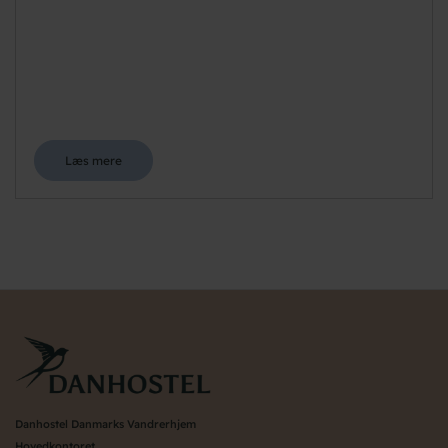
Læs mere
Danhostel Danmarks Vandrerhjem
Hovedkontoret