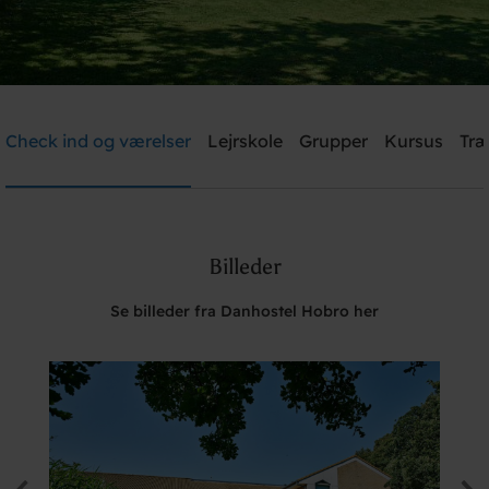
Danhostel Hobro
Check ind og værelser
Lejrskole
Grupper
Kursus
Træ
Brug for hjælp? Ring
+45 98 52 18 47
Billeder
Søg
Se billeder fra Danhostel Hobro her