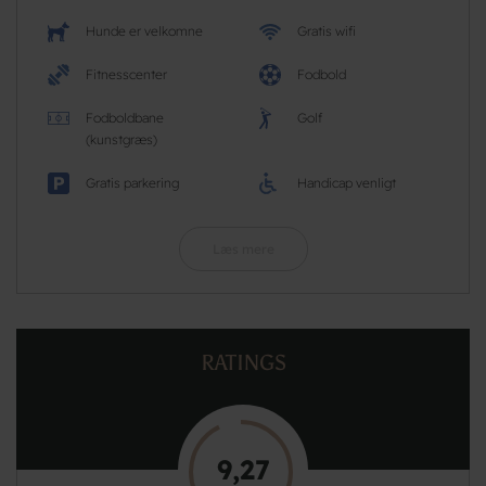
Hunde er velkomne
Gratis wifi
Fitnesscenter
Fodbold
Fodboldbane
Golf
(kunstgræs)
Gratis parkering
Handicap venligt
Læs mere
RATINGS
9,27