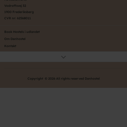
Vodroffsvej 32
1900 Frederiksberg
CVR nr: 62568011
Book Hostels i udlandet
Om Danhostel
Kontakt
Presse
Generelle vilkår
Nyheder
Organisation (hovedkontor)
Copyright © 2026 All rights reserved Danhostel
Værd at vide om Danhostel
Bliv nyt Danhostel
Persondatapolitik
Ofte stillede spørgsmål - FAQ
Danhostels på Fyn
Danhostels på Sjælland