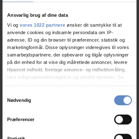
Ansvarlig brug af dine data
Vi og
vores 1022 partnere
ønsker dit samtykke til at
anvende cookies og indsamle persondata om IP-
adresse, ID og din browser til præferencer, statistik og
marketingformål. Disse oplysninger videregives til vores
samarbejdspartnere, der opbevarer og tilgår oplysninger
på din enhed for at vise dig målrettede annoncer, levere
tilpasset indhold, foretage annonce- og indholdsmåling,
lave målgruppeundersøgelser og udvikle tjenester. Se
mere information under
indstillinger
og i vores
In Denmark's three largest cities, backpackers have the choice of 5
persondatapolitik. Du kan altid trække dit samtykke
Samtykkevalg
accommodation locations.
tilbage eller ændre indstillinger fra vores
Nødvendig
There are three hostels in
Copenhagen
:
"Cookiedeklaration", eller ved at trykke på "Privacy
Danhostels
Copenhagen City
trigger" ikonet.
Copenhagen Ishøj Strand
Præferencer
Two in
Aarhus
:
Hvis du tillader det, vil vi også gerne:
Danhostel Aarhus
Indsamle præcise oplysninger om din placering,
Statistik