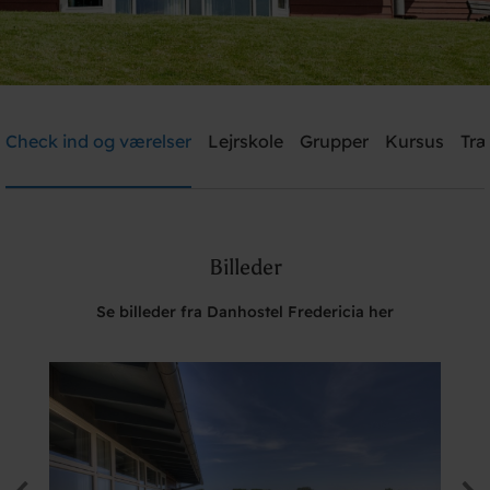
Danhostel Fredericia
Check ind og værelser
Lejrskole
Grupper
Kursus
Træ
Brug for hjælp? Ring
+45 7592 1287
Billeder
Søg
Se billeder fra Danhostel Fredericia her