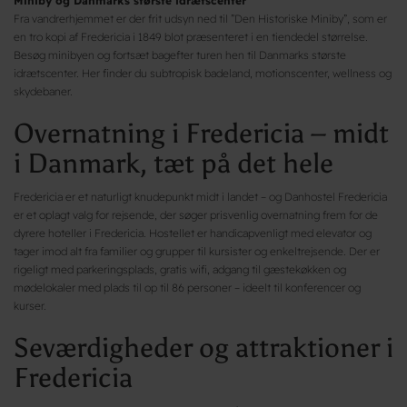
Miniby og Danmarks største idrætscenter
Fra vandrerhjemmet er der frit udsyn ned til ”Den Historiske Miniby”, som er
en tro kopi af Fredericia i 1849 blot præsenteret i en tiendedel størrelse.
Besøg minibyen og fortsæt bagefter turen hen til Danmarks største
idrætscenter. Her finder du subtropisk badeland, motionscenter, wellness og
skydebaner.
Overnatning i Fredericia – midt
i Danmark, tæt på det hele
Fredericia er et naturligt knudepunkt midt i landet – og Danhostel Fredericia
er et oplagt valg for rejsende, der søger prisvenlig overnatning frem for de
dyrere hoteller i Fredericia. Hostellet er handicapvenligt med elevator og
tager imod alt fra familier og grupper til kursister og enkeltrejsende. Der er
rigeligt med parkeringsplads, gratis wifi, adgang til gæstekøkken og
mødelokaler med plads til op til 86 personer – ideelt til konferencer og
kurser.
Seværdigheder og attraktioner i
Fredericia