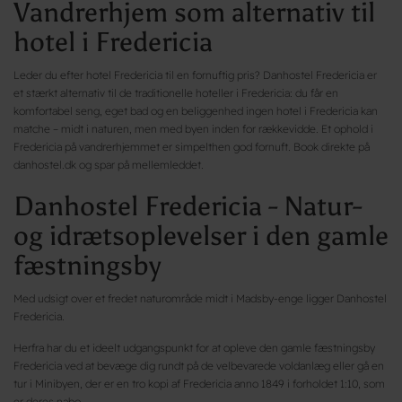
Vandrerhjem som alternativ til
hotel i Fredericia
Leder du efter hotel Fredericia til en fornuftig pris? Danhostel Fredericia er
et stærkt alternativ til de traditionelle hoteller i Fredericia: du får en
komfortabel seng, eget bad og en beliggenhed ingen hotel i Fredericia kan
matche – midt i naturen, men med byen inden for rækkevidde. Et ophold i
Fredericia på vandrerhjemmet er simpelthen god fornuft. Book direkte på
danhostel.dk og spar på mellemleddet.
Danhostel Fredericia - Natur-
og idrætsoplevelser i den gamle
fæstningsby
Med udsigt over et fredet naturområde midt i Madsby-enge ligger Danhostel
Fredericia.
Herfra har du et ideelt udgangspunkt for at opleve den gamle fæstningsby
Fredericia ved at bevæge dig rundt på de velbevarede voldanlæg eller gå en
tur i Minibyen, der er en tro kopi af Fredericia anno 1849 i forholdet 1:10, som
er deres nabo.