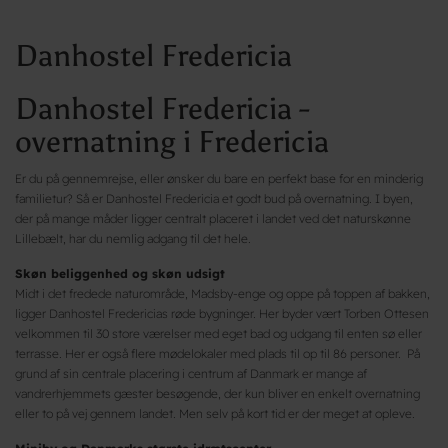
Danhostel Fredericia
Danhostel Fredericia -
overnatning i Fredericia
Er du på gennemrejse, eller ønsker du bare en perfekt base for en minderig
familietur? Så er Danhostel Fredericia et godt bud på overnatning. I byen,
der på mange måder ligger centralt placeret i landet ved det naturskønne
Lillebælt, har du nemlig adgang til det hele.
Skøn beliggenhed og skøn udsigt
Midt i det fredede naturområde, Madsby-enge og oppe på toppen af bakken,
ligger Danhostel Fredericias røde bygninger. Her byder vært Torben Ottesen
velkommen til 30 store værelser med eget bad og udgang til enten sø eller
terrasse. Her er også flere mødelokaler med plads til op til 86 personer. På
grund af sin centrale placering i centrum af Danmark er mange af
vandrerhjemmets gæster besøgende, der kun bliver en enkelt overnatning
eller to på vej gennem landet. Men selv på kort tid er der meget at opleve.