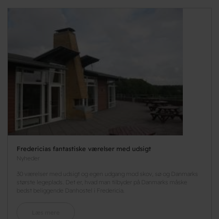
Fredericias fantastiske værelser med udsigt
Nyheder
30 værelser med udsigt og egen udgang mod skov, sø og Danmarks
største legeplads. Det er, hvad man tilbyder på Danmarks måske
bedst beliggende Danhostel i Fredericia.
Læs mere