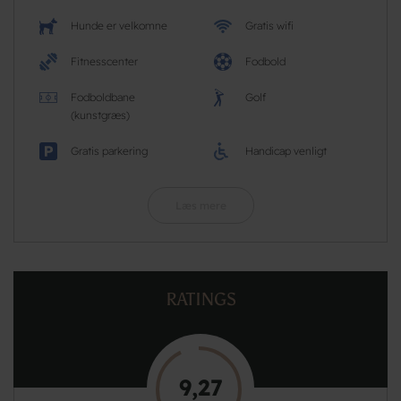
Hunde er velkomne
Gratis wifi
Fitnesscenter
Fodbold
Fodboldbane
Golf
(kunstgræs)
Gratis parkering
Handicap venligt
Læs mere
RATINGS
9,27