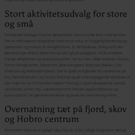
Stort aktivitetsudvalg for store
og små
Ferielandet Mariager Fjord er det perfekte sted at holde ferie med familien.
Her er naturskønne omgivelser med smuk natur, en hyggelig handelsby og
gastronomi og masser af vikingehistorie. Er det badevejr, så kig ud til den
børnevenlige strand i Øster Hurup eller gå på opdagelse i et af områdets
mange attraktioner og oplevelsescentre. Her er f.eks. både turbåden Svanen,
Fyrkat Vikingecenter, Saltcentret, Bramslevgaard, Bramslev Bakker, Lille
Vildmose og Veteranjernbanen. Der er gode muligheder for vandreture på
bl.a. Panoramaruten, og Onsild, Volstrup og de omkringliggende landsbyer er
alle inden for ca. 10 minutters kørsel. Fred og ro og et afslappende ophold
ved fjorden venter dig – vandrerhjemmet tilbyder også konference og
kursusophold. Se gæsteanmeldelser og book din overnatning online.
Overnatning tæt på fjord, skov
og Hobro centrum
Danhostel Hobro er et oplagt valg, hvis du vil bo i rolige omgivelser tæt på