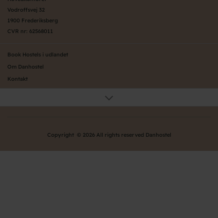
Vodroffsvej 32
1900 Frederiksberg
CVR nr: 62568011
Book Hostels i udlandet
Om Danhostel
Kontakt
Presse
Generelle vilkår
Nyheder
Organisation (hovedkontor)
Copyright © 2026 All rights reserved Danhostel
Værd at vide om Danhostel
Bliv nyt Danhostel
Persondatapolitik
Ofte stillede spørgsmål - FAQ
Danhostels på Fyn
Danhostels på Sjælland