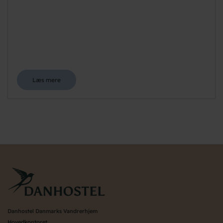
Læs mere
Danhostel Danmarks Vandrerhjem
Hovedkontoret