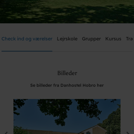
Danhostel Hobro
Check ind og værelser
Lejrskole
Grupper
Kursus
Træ
Brug for hjælp? Ring
+45 98 52 18 47
Billeder
Søg
Se billeder fra Danhostel Hobro her