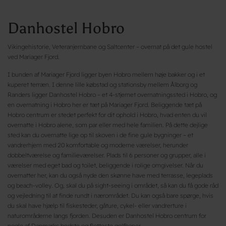
Danhostel Hobro
Vikingehistorie, Veteranjernbane og Saltcenter – overnat på det gule hostel
ved Mariager Fjord.
I bunden af Mariager Fjord ligger byen Hobro mellem høje bakker og i et
kuperet terræn. I denne lille købstad og stationsby mellem Ålborg og
Randers ligger Danhostel Hobro – et 4-stjernet overnatningssted i Hobro, og
en overnatning i Hobro her er tæt på Mariager Fjord. Beliggende tæt på
Hobro centrum er stedet perfekt for dit ophold i Hobro, hvad enten du vil
overnatte i Hobro alene, som par eller med hele familien. På dette dejlige
sted kan du overnatte lige op til skoven i de fine gule bygninger – et
vandrerhjem med 20 komfortable og moderne værelser, herunder
dobbeltværelse og familieværelser. Plads til 6 personer og grupper, alle i
værelser med eget bad og toilet, beliggende i rolige omgivelser. Når du
overnatter her, kan du også nyde den skønne have med terrasse, legeplads
og beach-volley. Og, skal du på sight-seeing i området, så kan du få gode råd
og vejledning til at finde rundt i nærområdet. Du kan også bare spørge, hvis
du skal have hjælp til fiskesteder, gåture, cykel- eller vandrerture i
naturområderne langs fjorden. Desuden er Danhostel Hobro centrum for
nogle af Danmarks bedste og flotteste golfbaner.