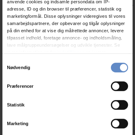
anvende cookies og indsamle persondata om IP-
adresse, ID og din browser til præferencer, statistik og
marketingformål. Disse oplysninger videregives til vores
Vikingeoplevelser i Nordjylland
samarbejdspartnere, der opbevarer og tilgår oplysninger
Gå i vikingernes fodspor i Nordjylland
på din enhed for at vise dig målrettede annoncer, levere
tilpasset indhold, foretage annonce- og indholdsmåling,
lave målgruppeundersøgelser og udvikle tjenester. Se
mere information under
indstillinger
og i vores
Læs mere
persondatapolitik. Du kan altid trække dit samtykke
Samtykkevalg
tilbage eller ændre indstillinger fra vores
Nødvendig
"Cookiedeklaration", eller ved at trykke på "Privacy
trigger" ikonet.
Præferencer
Andre hostels i nærheden
Hvis du tillader det, vil vi også gerne:
Ingen ledige værelser? Find andre Danhostels i
Indsamle præcise oplysninger om din placering,
Statistik
nærheden.
der kan være nøjagtig inden for få meter
Identificere din enhed baseret på en scanning af
Marketing
dens unikke karakteristika (fingerprinting)
Dine valg anvendes på hele websitet.