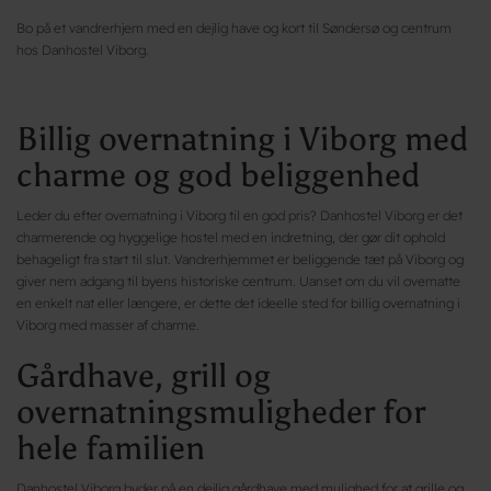
Bo på et vandrerhjem med en dejlig have og kort til Søndersø og centrum
hos Danhostel Viborg.
Billig overnatning i Viborg med
charme og god beliggenhed
Leder du efter overnatning i Viborg til en god pris? Danhostel Viborg er det
charmerende og hyggelige hostel med en indretning, der gør dit ophold
behageligt fra start til slut. Vandrerhjemmet er beliggende tæt på Viborg og
giver nem adgang til byens historiske centrum. Uanset om du vil overnatte
en enkelt nat eller længere, er dette det ideelle sted for billig overnatning i
Viborg med masser af charme.
Gårdhave, grill og
overnatningsmuligheder for
hele familien
Danhostel Viborg byder på en dejlig gårdhave med mulighed for at grille og