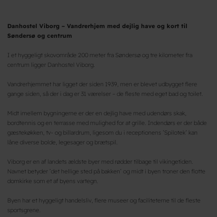
Danhostel Viborg – Vandrerhjem med dejlig have og kort til
Søndersø og centrum
I et hyggeligt skovområde 200 meter fra Søndersø og tre kilometer fra
centrum ligger Danhostel Viborg.
Vandrerhjemmet har ligget der siden 1939, men er blevet udbygget flere
gange siden, så der i dag er 31 værelser – de fleste med eget bad og toilet.
Midt imellem bygningerne er der en dejlig have med udendørs skak,
bordtennis og en terrasse med mulighed for at grille. Indendørs er der både
gæstekøkken, tv- og billardrum, ligesom du i receptionens ’Spilotek’ kan
låne diverse bolde, legesager og brætspil.
Viborg er en af landets ældste byer med rødder tilbage til vikingetiden.
Navnet betyder ’det hellige sted på bakken’ og midt i byen troner den flotte
domkirke som et af byens vartegn.
Byen har et hyggeligt handelsliv, flere museer og faciliteterne til de fleste
sportsgrene.