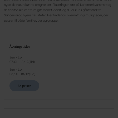
nyde de naturskønne omgivelser. Placeringen tæt på Latiernerkvartertet og
det historiske centrum gør stedet ideelt, og du er kun i gåafstand fra
Søndersø og byens faciliteter. Her finder du overnatningsmuligheder, der
passer til både familier, par og grupper.
Åbningstider
Søn - Lør
07/01
-
18/12
(
Tid
)
Søn - Lør
06/01
-
18/12
(
Tid
)
Se priser