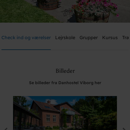
Danhostel Viborg
Check ind og værelser
Lejrskole
Grupper
Kursus
Træ
Brug for hjælp? Ring
+45 8667 1781
Billeder
Søg
Se billeder fra Danhostel Viborg her