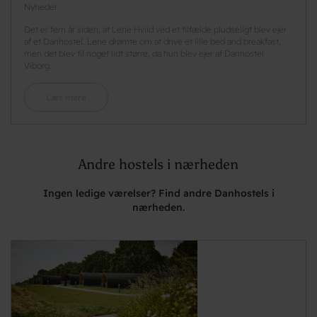
Nyheder
Det er fem år siden, at Lene Hviid ved et tilfælde pludseligt blev ejer
af et Danhostel. Lene drømte om at drive et lille bed and breakfast,
men det blev til noget lidt større, da hun blev ejer af Danhostel
Viborg.
Læs mere
Andre hostels i nærheden
Ingen ledige værelser? Find andre Danhostels i
nærheden.