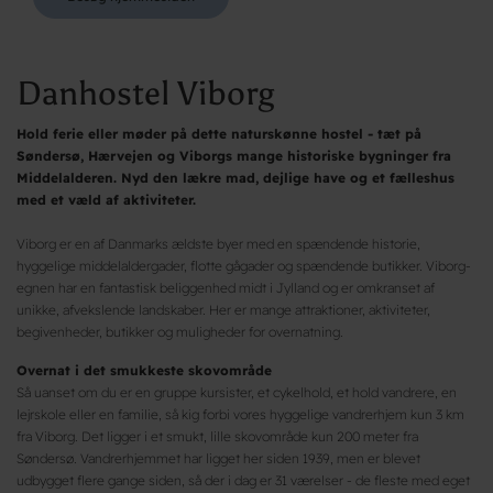
Danhostel Viborg
Hold ferie eller møder på dette naturskønne hostel - tæt på
Søndersø, Hærvejen og Viborgs mange historiske bygninger fra
Middelalderen. Nyd den lækre mad, dejlige have og et fælleshus
med et væld af aktiviteter.
Viborg er en af Danmarks ældste byer med en spændende historie,
hyggelige middelaldergader, flotte gågader og spændende butikker. Viborg-
egnen har en fantastisk beliggenhed midt i Jylland og er omkranset af
unikke, afvekslende landskaber. Her er mange attraktioner, aktiviteter,
begivenheder, butikker og muligheder for overnatning.
Overnat i det smukkeste skovområde
Så uanset om du er en gruppe kursister, et cykelhold, et hold vandrere, en
lejrskole eller en familie, så kig forbi vores hyggelige vandrerhjem kun 3 km
fra Viborg. Det ligger i et smukt, lille skovområde kun 200 meter fra
Søndersø. Vandrerhjemmet har ligget her siden 1939, men er blevet
udbygget flere gange siden, så der i dag er 31 værelser - de fleste med eget