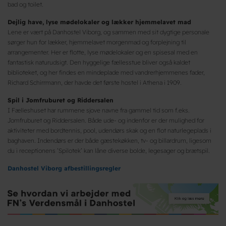
bad og toilet.
Dejlig have, lyse mødelokaler og lækker hjemmelavet mad
Lene er vært på Danhostel Viborg, og sammen med sit dygtige personale
sørger hun for lækker, hjemmelavet morgenmad og forplejning til
arrangementer. Her er flotte, lyse mødelokaler og en spisesal med en
fantastisk naturudsigt. Den hyggelige fællesstue bliver også kaldet
biblioteket, og her findes en mindeplade med vandrerhjemmenes fader,
Richard Schirrmann, der havde det første hostel i Athena i 1909.
Spil i Jomfruburet og Riddersalen
I Fælleshuset har rummene sjove navne fra gammel tid som f.eks.
Jomfruburet og Riddersalen. Både ude- og indenfor er der mulighed for
aktiviteter med bordtennis, pool, udendørs skak og en flot naturlegeplads i
baghaven. Indendørs er der både gæstekøkken, tv- og billardrum, ligesom
du i receptionens ’Spilotek’ kan låne diverse bolde, legesager og brætspil.
Danhostel Viborg afbestillingsregler