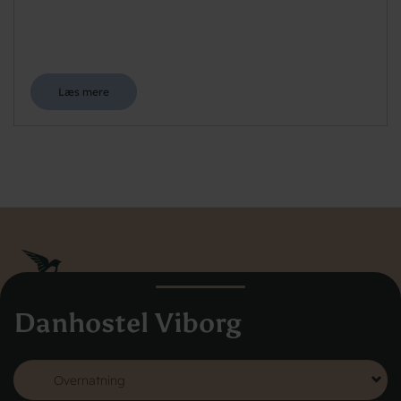
Læs mere
Danhostel Viborg
Danhostel Danmarks Vandrerhjem
Hovedkontoret
Vodroffsvej 32
1900 Frederiksberg