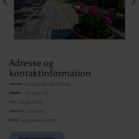
Adresse og
kontaktinformation
Adresse
Vinkelvej 36A, 8800 Viborg
Telefon
+45 8667 1781
Fax
+45 8667 1788
Vært(er)
Lene Hviid
Email
viborg@danhostel.dk
Besøg hjemmesiden