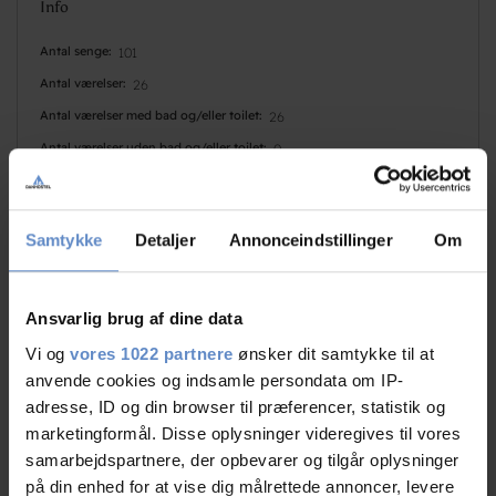
Info
Antal senge
101
Antal værelser
26
Antal værelser med bad og/eller toilet
26
Antal værelser uden bad og/eller toilet
0
Samtykke
Detaljer
Annonceindstillinger
Om
Ansvarlig brug af dine data
Vi og
vores 1022 partnere
ønsker dit samtykke til at
Faciliteter
anvende cookies og indsamle persondata om IP-
adresse, ID og din browser til præferencer, statistik og
marketingformål. Disse oplysninger videregives til vores
Hunde er velkomne
Gratis wifi
samarbejdspartnere, der opbevarer og tilgår oplysninger
Ladestander | EON
Fodbold
på din enhed for at vise dig målrettede annoncer, levere