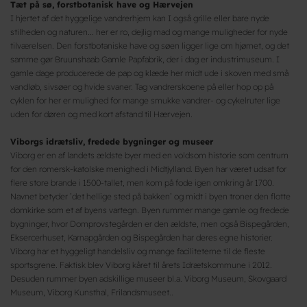
Tæt på sø, forstbotanisk have og Hærvejen
I hjertet af det hyggelige vandrerhjem kan I også grille eller bare nyde
stilheden og naturen... her er ro, dejlig mad og mange muligheder for nyde
tilværelsen. Den forstbotaniske have og søen ligger lige om hjørnet, og det
samme gør Bruunshaab Gamle Papfabrik, der i dag er industrimuseum. I
gamle dage producerede de pap og klæde her midt ude i skoven med små
vandløb, sivsøer og hvide svaner. Tag vandrerskoene på eller hop op på
cyklen for her er mulighed for mange smukke vandrer- og cykelruter lige
uden for døren og med kort afstand til Hærvejen.
Viborgs idrætsliv, fredede bygninger og museer
Viborg er en af landets ældste byer med en voldsom historie som centrum
for den romersk-katolske menighed i Midtjylland. Byen har været udsat for
flere store brande i 1500-tallet, men kom på fode igen omkring år 1700.
Navnet betyder ’det hellige sted på bakken’ og midt i byen troner den flotte
domkirke som et af byens vartegn. Byen rummer mange gamle og fredede
bygninger, hvor Domprovstegården er den ældste, men også Bispegården,
Eksercerhuset, Karnapgården og Bispegården har deres egne historier.
Viborg har et hyggeligt handelsliv og mange faciliteterne til de fleste
sportsgrene. Faktisk blev Viborg kåret til årets Idrætskommune i 2012.
Desuden rummer byen adskillige museer bl.a. Viborg Museum, Skovgaard
Museum, Viborg Kunsthal, Frilandsmuseet..