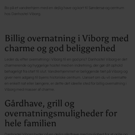
Bo på et vandrerhjem med en dejlig have og kort til Søndersø og centrum
hos Danhostel Viborg.
Billig overnatning i Viborg med
charme og god beliggenhed
Leder du efter overnatning i Viborg til en god pris? Danhostel Viborg er det
charmerende og hyggelige hostel med en indretning, der gør dit ophold
behageligt fra start til slut. Vandrerhjemmet er beliggende tæt på Viborg og
giver nem adgang til byens historiske centrum. Uanset om du vil overnatte
en enkelt nat eller længere, er dette det ideelle sted for billig overnatning i
Viborg med masser af charme.
Gårdhave, grill og
overnatningsmuligheder for
hele familien
Danhostel Viborg byder på en dejlig gårdhave med mulighed for at grille og