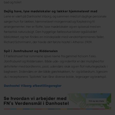
bad og toilet.
Dejlig have, lyse mødelokaler og lækker hjemmelavet mad
Lene er vært på Danhostel Viborg, og sammen med sit dygtige personale
sørger hun for lækker, hjemmelavet morgenmad og forplejning til
arrangementer. Her er flotte, lyse mødelokaler og en spisesal med en
fantastisk naturudsigt. Den hyggelige fællesstue bliver også kaldet
biblioteket, og her findes en mindeplade med vandrerhjemmenes fader,
Richard Schirrmann, der havde det første hostel i Athena i 1909.
Spil i Jomfruburet og Riddersalen
I Fælleshuset har rummene sjove navne fra gammel tid som f.eks.
Jomfruburet og Riddersalen. Både ude- og indenfor er der mulighed for
aktiviteter med bordtennis, pool, udendørs skak og en flot naturlegeplads i
baghaven. Indendørs er der både gæstekøkken, tv- og billardrum, ligesom
du i receptionens ’Spilotek’ kan låne diverse bolde, legesager og brætspil.
Danhostel Viborg afbestillingsregler