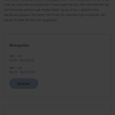
nyde de naturskønne omgivelser. Placeringen tæt på Latiernerkvartertet og
det historiske centrum gør stedet ideelt, og du er kun i gåafstand fra
Søndersø og byens faciliteter. Her finder du overnatningsmuligheder, der
passer til både familier, par og grupper.
Åbningstider
Søn - Lør
07/01
-
18/12
(
Tid
)
Søn - Lør
06/01
-
18/12
(
Tid
)
Se priser