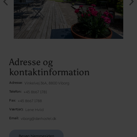
Adresse og
kontaktinformation
Adresse
Vinkelvej 36A, 8800 Viborg
Telefon
+45 8667 1781
Fax
+45 8667 1788
Vært(er)
Lene Hviid
Email
viborg@danhostel.dk
Besøg hjemmesiden