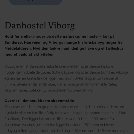
Danhostel Viborg
Hold ferie eller møder på dette naturskønne hostel - tæt på
Søndersø, Hærvejen og Viborgs mange historiske bygninger fra
Middelalderen. Nyd den lækre mad, dejlige have og et fælleshus
med et væld af aktiviteter.
Viborg er en af Danmarks ældste byer med en spændende historie,
hyggelige middelaldergader, flotte gågader og spændende butikker. Viborg-
egnen har en fantastisk beliggenhed midt i Jylland og er omkranset af
unikke, afvekslende landskaber. Her er mange attraktioner, aktiviteter,
begivenheder, butikker og muligheder for overnatning.
Overnat i det smukkeste skovområde
Så uanset om du er en gruppe kursister, et cykelhold, et hold vandrere, en
lejrskole eller en familie, så kig forbi vores hyggelige vandrerhjem kun 3 km
fra Viborg. Det ligger i et smukt, lille skovområde kun 200 meter fra
Søndersø. Vandrerhjemmet har ligget her siden 1939, men er blevet
udbygget flere gange siden, så der i dag er 31 værelser - de fleste med eget