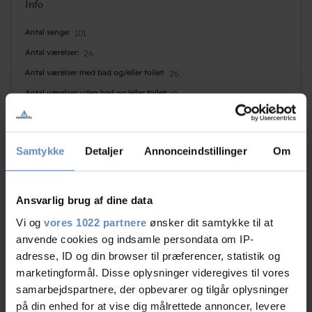
Info
Antal senge
101
Antal værelser
26
Antal værelser med bad og/eller toilet
26
Antal værelser uden bad og/eller toilet
0
Samtykke
Detaljer
Annonceindstillinger
Om
Ansvarlig brug af dine data
Vi og
vores 1022 partnere
ønsker dit samtykke til at
Faciliteter
anvende cookies og indsamle persondata om IP-
adresse, ID og din browser til præferencer, statistik og
marketingformål. Disse oplysninger videregives til vores
Hunde er velkomne
Gratis wifi
samarbejdspartnere, der opbevarer og tilgår oplysninger
Ladestander | EON
Fodbold
på din enhed for at vise dig målrettede annoncer, levere