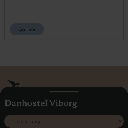
Læs mere
Danhostel Viborg
Danhostel Danmarks Vandrerhjem
Hovedkontoret
Vodroffsvej 32
1900 Frederiksberg