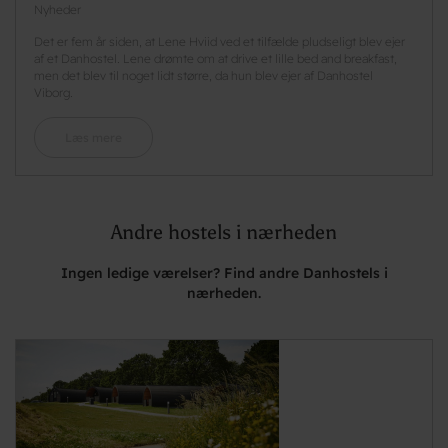
Nyheder
Det er fem år siden, at Lene Hviid ved et tilfælde pludseligt blev ejer
af et Danhostel. Lene drømte om at drive et lille bed and breakfast,
men det blev til noget lidt større, da hun blev ejer af Danhostel
Viborg.
Læs mere
Andre hostels i nærheden
Ingen ledige værelser? Find andre Danhostels i
nærheden.