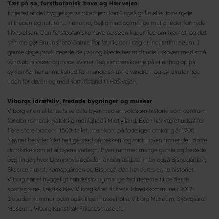
Tæt på sø, forstbotanisk have og Hærvejen
I hjertet af det hyggelige vandrerhjem kan I også grille eller bare nyde
stilheden og naturen... her er ro, dejlig mad og mange muligheder for nyde
tilværelsen. Den forstbotaniske have og søen ligger lige om hjørnet, og det
samme gør Bruunshaab Gamle Papfabrik, der i dag er industrimuseum. I
gamle dage producerede de pap og klæde her midt ude i skoven med små
vandløb, sivsøer og hvide svaner. Tag vandrerskoene på eller hop op på
cyklen for her er mulighed for mange smukke vandrer- og cykelruter lige
uden for døren og med kort afstand til Hærvejen.
Viborgs idrætsliv, fredede bygninger og museer
Viborg er en af landets ældste byer med en voldsom historie som centrum
for den romersk-katolske menighed i Midtjylland. Byen har været udsat for
flere store brande i 1500-tallet, men kom på fode igen omkring år 1700.
Navnet betyder ’det hellige sted på bakken’ og midt i byen troner den flotte
domkirke som et af byens vartegn. Byen rummer mange gamle og fredede
bygninger, hvor Domprovstegården er den ældste, men også Bispegården,
Eksercerhuset, Karnapgården og Bispegården har deres egne historier.
Viborg har et hyggeligt handelsliv og mange faciliteterne til de fleste
sportsgrene. Faktisk blev Viborg kåret til årets Idrætskommune i 2012.
Desuden rummer byen adskillige museer bl.a. Viborg Museum, Skovgaard
Museum, Viborg Kunsthal, Frilandsmuseet..