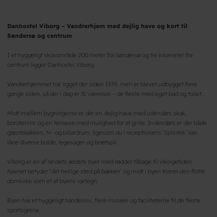
Danhostel Viborg – Vandrerhjem med dejlig have og kort til
Søndersø og centrum
I et hyggeligt skovområde 200 meter fra Søndersø og tre kilometer fra
centrum ligger Danhostel Viborg.
Vandrerhjemmet har ligget der siden 1939, men er blevet udbygget flere
gange siden, så der i dag er 31 værelser – de fleste med eget bad og toilet.
Midt imellem bygningerne er der en dejlig have med udendørs skak,
bordtennis og en terrasse med mulighed for at grille. Indendørs er der både
gæstekøkken, tv- og billardrum, ligesom du i receptionens ’Spilotek’ kan
låne diverse bolde, legesager og brætspil.
Viborg er en af landets ældste byer med rødder tilbage til vikingetiden.
Navnet betyder ’det hellige sted på bakken’ og midt i byen troner den flotte
domkirke som et af byens vartegn.
Byen har et hyggeligt handelsliv, flere museer og faciliteterne til de fleste
sportsgrene.