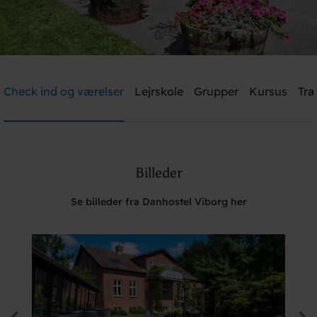
Danhostel Viborg
Check ind og værelser
Lejrskole
Grupper
Kursus
Træ
Brug for hjælp? Ring
+45 8667 1781
Billeder
Søg
Se billeder fra Danhostel Viborg her