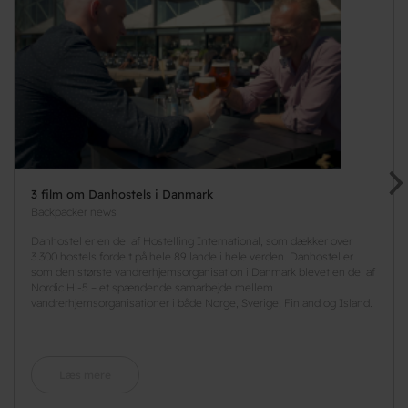
3 film om Danhostels i Danmark
Backpacker news
Danhostel er en del af Hostelling International, som dækker over
3.300 hostels fordelt på hele 89 lande i hele verden. Danhostel er
som den største vandrerhjemsorganisation i Danmark blevet en del af
Nordic Hi-5 – et spændende samarbejde mellem
vandrerhjemsorganisationer i både Norge, Sverige, Finland og Island.
Læs mere