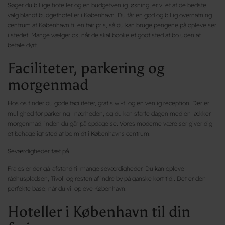
Søger du billige hoteller og en budgetvenlig løsning, er vi et af de bedste
valg blandt budgethoteller i København. Du får en god og billig overnatning i
centrum af København til en fair pris, så du kan bruge pengene på oplevelser
i stedet. Mange vælger os, når de skal booke et godt sted at bo uden at
betale dyrt.
Faciliteter, parkering og
morgenmad
Hos os finder du gode faciliteter, gratis wi-fi og en venlig reception. Der er
mulighed for parkering i nærheden, og du kan starte dagen med en lækker
morgenmad, inden du går på opdagelse. Vores moderne værelser giver dig
et behageligt sted at bo midt i Københavns centrum.
Seværdigheder tæt på
Fra os er der gå-afstand til mange seværdigheder. Du kan opleve
rådhuspladsen, Tivoli og resten af indre by på ganske kort tid.. Det er den
perfekte base, når du vil opleve København.
Hoteller i København til din