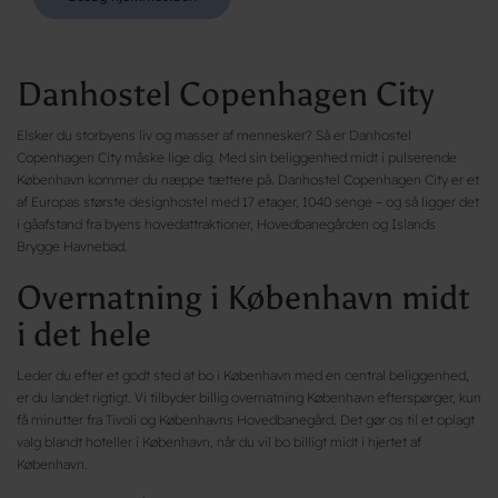
Danhostel Copenhagen City
Elsker du storbyens liv og masser af mennesker? Så er Danhostel
Copenhagen City måske lige dig. Med sin beliggenhed midt i pulserende
København kommer du næppe tættere på. Danhostel Copenhagen City er et
af Europas største designhostel med 17 etager, 1040 senge – og så ligger det
i gåafstand fra byens hovedattraktioner, Hovedbanegården og Islands
Brygge Havnebad.
Overnatning i København midt
i det hele
Leder du efter et godt sted at bo i København med en central beliggenhed,
er du landet rigtigt. Vi tilbyder billig overnatning København efterspørger, kun
få minutter fra Tivoli og Københavns Hovedbanegård. Det gør os til et oplagt
valg blandt hoteller i København, når du vil bo billigt midt i hjertet af
København.