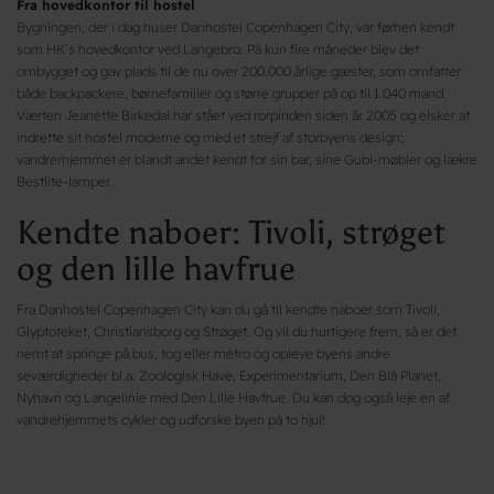
Fra hovedkontor til hostel
Bygningen, der i dag huser Danhostel Copenhagen City, var førhen kendt
som HK’s hovedkontor ved Langebro. På kun fire måneder blev det
ombygget og gav plads til de nu over 200.000 årlige gæster, som omfatter
både backpackere, børnefamilier og større grupper på op til 1.040 mand.
Værten Jeanette Birkedal har stået ved rorpinden siden år 2005 og elsker at
indrette sit hostel moderne og med et strejf af storbyens design;
vandrerhjemmet er blandt andet kendt for sin bar, sine Gubi-møbler og lækre
Bestlite-lamper.
Kendte naboer: Tivoli, strøget
og den lille havfrue
Fra Danhostel Copenhagen City kan du gå til kendte naboer som Tivoli,
Glyptoteket, Christiansborg og Strøget. Og vil du hurtigere frem, så er det
nemt at springe på bus, tog eller metro og opleve byens andre
seværdigheder bl.a. Zoologisk Have, Experimentarium, Den Blå Planet,
Nyhavn og Langelinie med Den Lille Havfrue. Du kan dog også leje en af
vandrehjemmets cykler og udforske byen på to hjul!