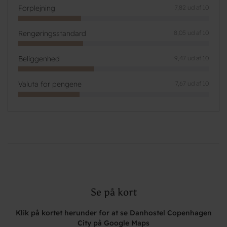
Forplejning
7,82 ud af 10
Rengøringsstandard
8,05 ud af 10
Beliggenhed
9,47 ud af 10
Valuta for pengene
7,67 ud af 10
Se på kort
Klik på kortet herunder for at se Danhostel Copenhagen
City på Google Maps