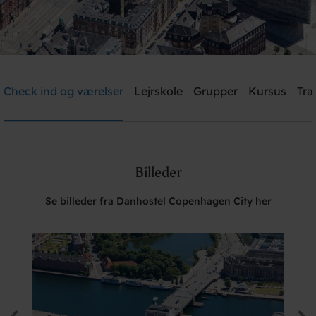
Danhostel Copenhagen City
Check ind og værelser
Lejrskole
Grupper
Kursus
Træ
Brug for hjælp? Ring
+45 3311 8585
Billeder
Søg
Se billeder fra Danhostel Copenhagen City her