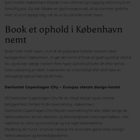
Som hostel i København tilbyder vi en uformel og hyggelig stemning til en
fornuftig pris. Du kan tilkøbe en god morgenmad, så du kommer godt fra
start. Vi er et oplagt valg, når du vil bo på hotel midt i byen.
Book et ophold i København
nemt
Book hotel midt i byen, vi et af de populære hoteller med en ideel
beliggenhed i København. Vi gør det nemt at finde et godt og billigt sted at
bo, og du kan vælge mellem flere typer ophold på hotel alt efter behov.
Vores placering er ideel, hvad enten du vil bo billigt eller blot have et
behageligt ophold tæt på det hele.
Danhostel Copenhagen City – Europas største design-hostel
På Danhostel Copenhagen City får du stiligt design og en central
beliggenhed. Perfekt til din overnatning i København.
Danhostel Copenhagen City tilbyder overnatning for alle, både senge på
fællesværelser, privat værelser, og ferielejligheder med eget køkken. Alle
værelser er store og rummelige og har eget badeværelse.
Medbring din hund i et privat værelse for et mindre gebyr (ikke muligt i
fællesværelser og ferielejlighederne).