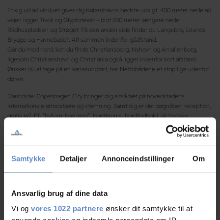
Et kig ud ad vinduet giver dig Københavns bedste udsigt. 400 meter nede ad
vejen ligger Tivoli og Glyptoteket – blot 300 meter længere nede
Rådhuspladsen og Strøget. På den anden side finder du Langebro, Islands
Brygge og Havnebadet. Alt sammen indenfor gåafstand.
Går du mod nord, kan du finde Christiansborg, Nyhavn og Amalienborg,
ligesom Christianshavn og Christiania også ligger indenfor kort afstand.
Ønsker du at tage på en kanalrundfart, har Nettobådene et stop lige udenfor
døren.
Danhostel Copenhagen City bringer dig altså tæt på hovedstadens
internationale atmosfære og stemning. Samtidig er der døgnåben reception,
gratis WI-FI, ”byt-en-bog-reol”, bordtennis, bordfodbold, air hockey,
legehjørne, og en lækker morgenmad mellem 07.00 og 10.00 alle ugens
dage.
Vores egen bar er tilgængelig alle dage fra kl. 07.00-24.00, hvor du kan nyde
Samtykke
Detaljer
Annonceindstillinger
Om
snacks og forfriskninger til en god pris. Her er der også ofte live musik og
events for alle.
Overnat med stil i København på et af Europas største design-hostel –
Ansvarlig brug af dine data
Danhostel Copenhagen City.
Vi og
vores 1022 partnere
ønsker dit samtykke til at