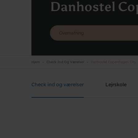
Danhostel Co
Hjem
Check Ind Og Værelser
Danhostel Copenhagen City
Danhostel Copenhagen City
Brug for hjælp? Ring
+45 3311 8585
Check ind og værelser
Lejrskole