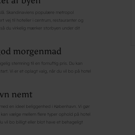
et af byen
 slå. Skandinaviens populære metropol
t vej til hoteller i centrum, restauranter og
, så du virkelig mærker storbyen under dit
 god morgenmad
elig stemning til en fornuftig pris. Du kan
t. Vi er et oplagt valg, når du vil bo på hotel
avn nemt
r med en ideel beliggenhed i København. Vi gør
u kan vælge mellem flere typer ophold på hotel
 vil bo billigt eller blot have et behageligt