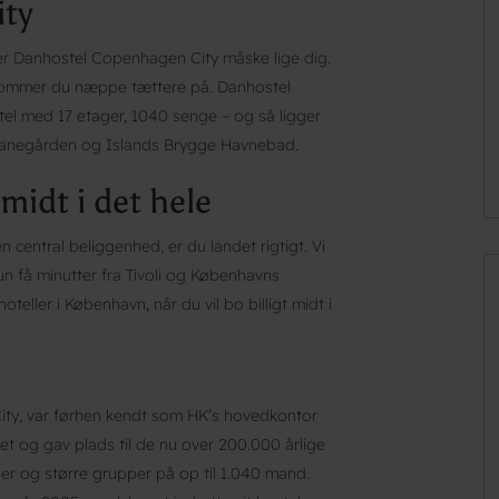
ty
er Danhostel Copenhagen City måske lige dig.
kommer du næppe tættere på. Danhostel
el med 17 etager, 1040 senge – og så ligger
dbanegården og Islands Brygge Havnebad.
idt i det hele
central beliggenhed, er du landet rigtigt. Vi
un få minutter fra Tivoli og Københavns
teller i København, når du vil bo billigt midt i
ity, var førhen kendt som HK’s hovedkontor
t og gav plads til de nu over 200.000 årlige
r og større grupper på op til 1.040 mand.