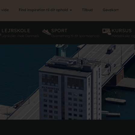
 vide
Find inspiration til dit ophold
Tilbud
Gavekort
LEJRSKOLE
SPORT
KURSUS
Lejrskoler i hele Danmark
Overnatning til dit sportsophold
Mødelokaler o