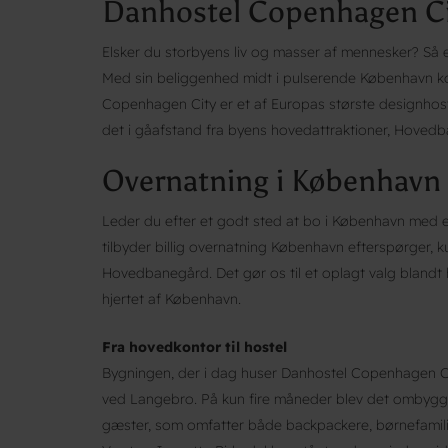
Danhostel Copenhagen Ci
Elsker du storbyens liv og masser af mennesker? Så 
Med sin beliggenhed midt i pulserende København 
Copenhagen City er et af Europas største designhost
det i gåafstand fra byens hovedattraktioner, Hove
Overnatning i København m
Leder du efter et godt sted at bo i København med en 
tilbyder billig overnatning København efterspørger, k
Hovedbanegård. Det gør os til et oplagt valg blandt ho
hjertet af København.
Fra hovedkontor til hostel
Bygningen, der i dag huser Danhostel Copenhagen C
ved Langebro. På kun fire måneder blev det ombygge
gæster, som omfatter både backpackere, børnefamilie