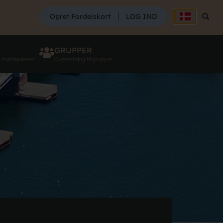
SØG
Opret Fordelskort
LOG IND
Søg
GRUPPER
g mødepakker
Overnatning til grupper