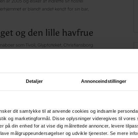
n år 2005 og elsker at indrette sit hostel
erhjemmet er blandt andet kendt for sin bar,
get og den lille havfrue
naboer som Tivoli, Glyptoteket, Christiansborg
at springe på bus, tog eller metro og opleve
perimentarium, Den Blå Planet, Nyhavn og
eje en af vandrehjemmets cykler og udforske
Detaljer
Annonceindstillinger
rygge
sker dit samtykke til at anvende cookies og indsamle personda
istik og marketingformål. Disse oplysninger videregives til vore
på din tur inde i København, så ligger Danhostel
er på din enhed for at vise dig målrettede annoncer, levere tilpas
. Lige på den anden side af Langebro ligger
 lave målgruppeundersøgelser og udvikle tjenester. Se mere inf
tsmål for alle, der elsker kombinationen af