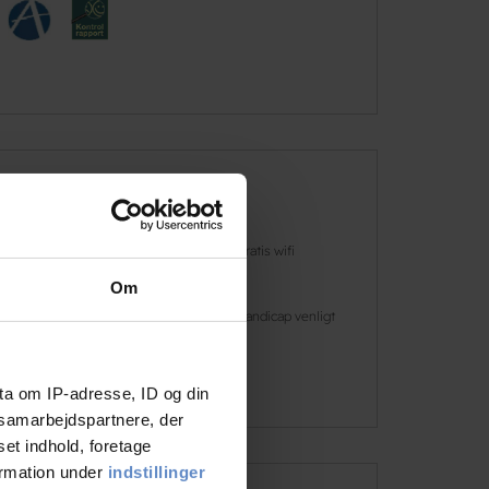
Faciliteter
Hunde er
Gratis wifi
velkomne
Om
Café
Handicap venligt
Læs mere
ta om IP-adresse, ID og din
s samarbejdspartnere, der
set indhold, foretage
ormation under
indstillinger