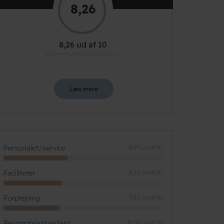
8,26
8,26 ud af 10
Baseret på 893 anmeldelser
Læs mere
Personalet/service
8,97 ud af 10
Faciliteter
8,12 ud af 10
Forplejning
7,82 ud af 10
Rengøringsstandard
8,05 ud af 10