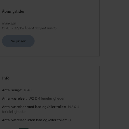
Åbningstider
man-søn
01/01
-
02/12
(
Åbent døgnet rundt
)
Se priser
Info
Antal senge
1040
Antal værelser
192 & 4 ferielejligheder
Antal værelser med bad og/eller toilet
192 & 4
ferielejligheder
Antal værelser uden bad og/eller toilet
0