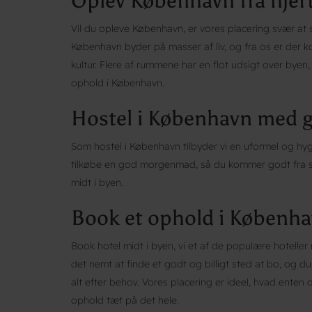
Oplev København fra hjert
Vil du opleve København, er vores placering svær at
København byder på masser af liv, og fra os er der kor
kultur. Flere af rummene har en flot udsigt over byen
ophold i København.
Hostel i København med
Som hostel i København tilbyder vi en uformel og hygg
tilkøbe en god morgenmad, så du kommer godt fra star
midt i byen.
Book et ophold i Københ
Book hotel midt i byen, vi et af de populære hotelle
det nemt at finde et godt og billigt sted at bo, og d
alt efter behov. Vores placering er ideel, hvad enten du
ophold tæt på det hele.