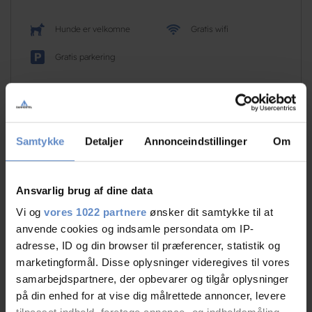
Hunde er velkomne
Gratis wifi
Gratis parkering
Læs mere
Samtykke
Detaljer
Annonceindstillinger
Om
RATINGS
Ansvarlig brug af dine data
Vi og
vores 1022 partnere
ønsker dit samtykke til at
anvende cookies og indsamle persondata om IP-
8,74
adresse, ID og din browser til præferencer, statistik og
marketingformål. Disse oplysninger videregives til vores
samarbejdspartnere, der opbevarer og tilgår oplysninger
8,74 ud af 10
på din enhed for at vise dig målrettede annoncer, levere
Baseret på 169 anmeldelser