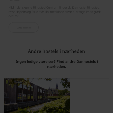
Midt i det skønne Ringsted Centrum finder du Danhostel Ringsted,
hvor Majanita og Esko står klar med åbne arme til at tage imod glade
gæster.
Læs mere
Andre hostels i nærheden
Ingen ledige værelser? Find andre Danhostels i
nærheden.