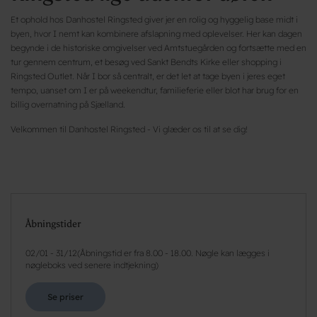
Et ophold hos Danhostel Ringsted giver jer en rolig og hyggelig base midt i
byen, hvor I nemt kan kombinere afslapning med oplevelser. Her kan dagen
begynde i de historiske omgivelser ved Amtstuegården og fortsætte med en
tur gennem centrum, et besøg ved Sankt Bendts Kirke eller shopping i
Ringsted Outlet. Når I bor så centralt, er det let at tage byen i jeres eget
tempo, uanset om I er på weekendtur, familieferie eller blot har brug for en
billig overnatning på Sjælland.
Velkommen til Danhostel Ringsted - Vi glæder os til at se dig!
Åbningstider
02/01
-
31/12
(
Åbningstid er fra 8.00 - 18.00. Nøgle kan lægges i
nøgleboks ved senere indtjekning
)
Se priser