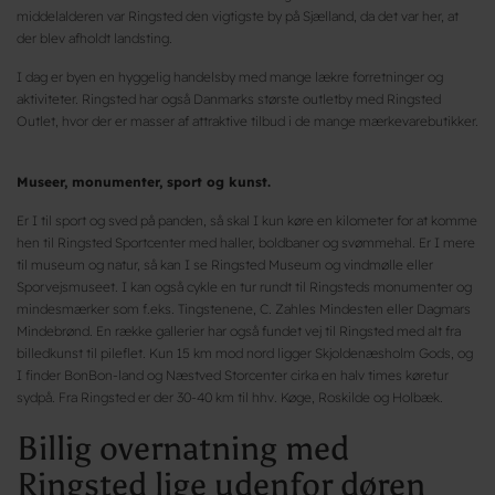
middelalderen var Ringsted den vigtigste by på Sjælland, da det var her, at
der blev afholdt landsting.
I dag er byen en hyggelig handelsby med mange lækre forretninger og
aktiviteter. Ringsted har også Danmarks største outletby med Ringsted
Outlet, hvor der er masser af attraktive tilbud i de mange mærkevarebutikker.
Museer, monumenter, sport og kunst.
Er I til sport og sved på panden, så skal I kun køre en kilometer for at komme
hen til Ringsted Sportcenter med haller, boldbaner og svømmehal. Er I mere
til museum og natur, så kan I se Ringsted Museum og vindmølle eller
Sporvejsmuseet. I kan også cykle en tur rundt til Ringsteds monumenter og
mindesmærker som f.eks. Tingstenene, C. Zahles Mindesten eller Dagmars
Mindebrønd. En række gallerier har også fundet vej til Ringsted med alt fra
billedkunst til pileflet. Kun 15 km mod nord ligger Skjoldenæsholm Gods, og
I finder BonBon-land og Næstved Storcenter cirka en halv times køretur
sydpå. Fra Ringsted er der 30-40 km til hhv. Køge, Roskilde og Holbæk.
Billig overnatning med
Ringsted lige udenfor døren