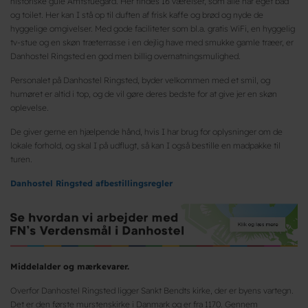
historiske gule Amtstuegård. Her findes 16 værelser, som alle har eget bad
og toilet. Her kan I stå op til duften af frisk kaffe og brød og nyde de
hyggelige omgivelser. Med gode faciliteter som bl.a. gratis WiFi, en hyggelig
tv-stue og en skøn træterrasse i en dejlig have med smukke gamle træer, er
Danhostel Ringsted en god men billig overnatningsmulighed.
Personalet på Danhostel Ringsted, byder velkommen med et smil, og
humøret er altid i top, og de vil gøre deres bedste for at give jer en skøn
oplevelse.
De giver gerne en hjælpende hånd, hvis I har brug for oplysninger om de
lokale forhold, og skal I på udflugt, så kan I også bestille en madpakke til
turen.
Danhostel Ringsted afbestillingsregler
Middelalder og mærkevarer.
Overfor Danhostel Ringsted ligger Sankt Bendts kirke, der er byens vartegn.
Det er den første murstenskirke i Danmark og er fra 1170. Gennem