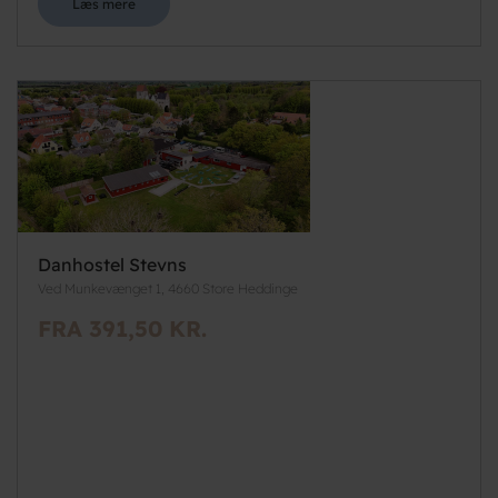
Læs mere
Danhostel Stevns
Ved Munkevænget 1, 4660 Store Heddinge
FRA 391,50 KR.