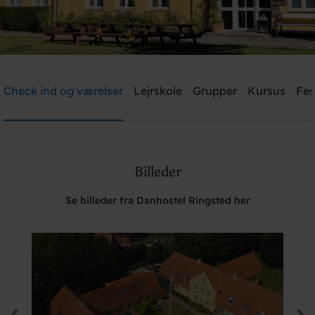
Danhostel Ringsted
Check ind og værelser
Lejrskole
Grupper
Kursus
Fes
Brug for hjælp? Ring
+45 5761 1526
Billeder
Søg
Se billeder fra Danhostel Ringsted her