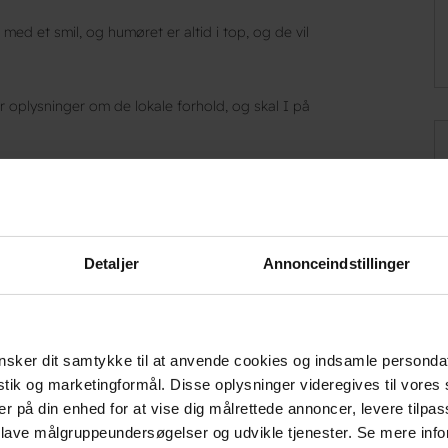
d et smil, og humøret er altid i top, og de vil
r oplysninger om de lokale forhold, og skal I på
Detaljer
Annonceindstillinger
sker dit samtykke til at anvende cookies og indsamle personda
istik og marketingformål. Disse oplysninger videregives til vore
er på din enhed for at vise dig målrettede annoncer, levere tilpas
, der er byens vartegn. Det er den første
 lave målgruppeundersøgelser og udvikle tjenester. Se mere inf
elalderen var Ringsted den vigtigste by på