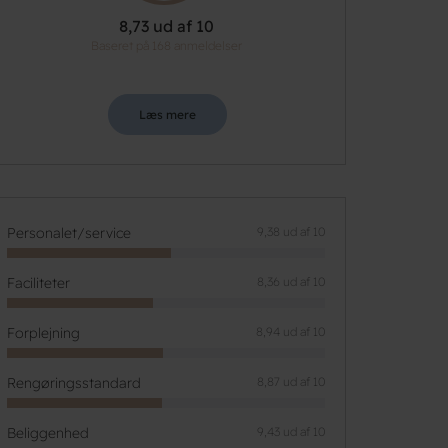
8,73 ud af 10
Baseret på 168 anmeldelser
Læs mere
Personalet/service
9,38 ud af 10
Faciliteter
8,36 ud af 10
Forplejning
8,94 ud af 10
Rengøringsstandard
8,87 ud af 10
Beliggenhed
9,43 ud af 10