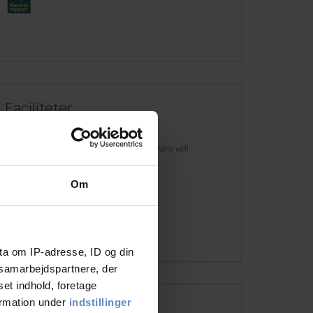
Faciliteter
Hunde er
Gratis wifi
velkomne
Om
Gratis parkering
Læs mere
ta om IP-adresse, ID og din
s samarbejdspartnere, der
set indhold, foretage
ormation under
indstillinger