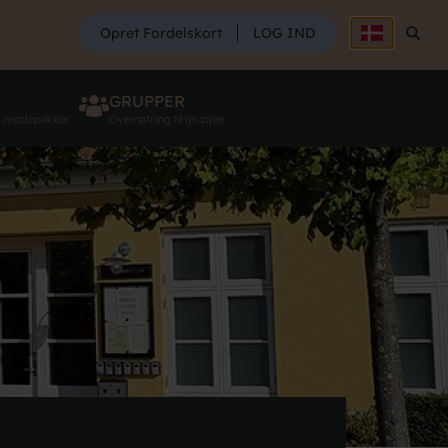
SØG
Opret Fordelskort
LOG IND
Søg
GRUPPER
g mødepakker
Overnatning til grupper