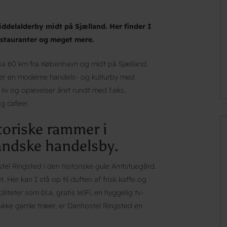
ddelalderby midt på Sjælland. Her finder I
stauranter og meget mere.
rka 60 km fra København og midt på Sjælland.
n er en moderne handels- og kulturby med
liv og oplevelser året rundt med f.eks.
g cafeer.
toriske rammer i
andske handelsby.
stel Ringsted i den historiske gule Amtstuegård.
. Her kan I stå op til duften af frisk kaffe og
teter som bl.a. gratis WiFi, en hyggelig tv-
ukke gamle træer, er Danhostel Ringsted en