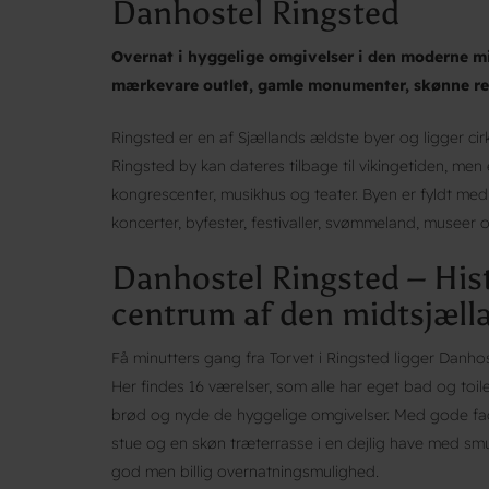
Danhostel Ringsted
Overnat i hyggelige omgivelser i den moderne mi
mærkevare outlet, gamle monumenter, skønne re
Ringsted er en af Sjællands ældste byer og ligger ci
Ringsted by kan dateres tilbage til vikingetiden, me
kongrescenter, musikhus og teater. Byen er fyldt med 
koncerter, byfester, festivaller, svømmeland, museer o
Danhostel Ringsted – His
centrum af den midtsjæll
Få minutters gang fra Torvet i Ringsted ligger Danho
Her findes 16 værelser, som alle har eget bad og toilet
brød og nyde de hyggelige omgivelser. Med gode facili
stue og en skøn træterrasse i en dejlig have med sm
god men billig overnatningsmulighed.