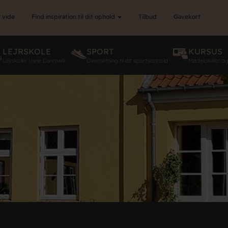
 vide
Find inspiration til dit ophold
Tilbud
Gavekort
LEJRSKOLE
SPORT
KURSUS
Lejrskoler i hele Danmark
Overnatning til dit sportsophold
Mødelokaler o