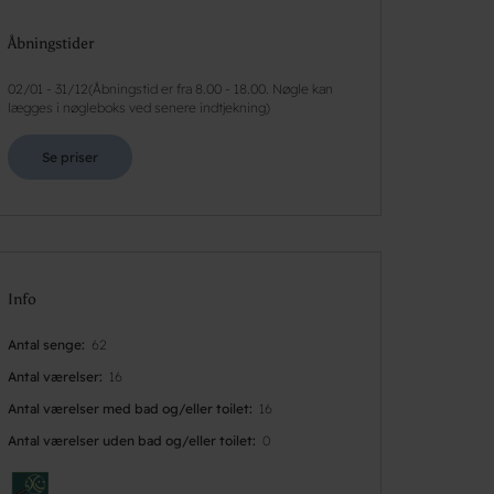
Åbningstider
02/01
-
31/12
(
Åbningstid er fra 8.00 - 18.00. Nøgle kan
lægges i nøgleboks ved senere indtjekning
)
Se priser
Info
Antal senge
62
Antal værelser
16
Antal værelser med bad og/eller toilet
16
Antal værelser uden bad og/eller toilet
0