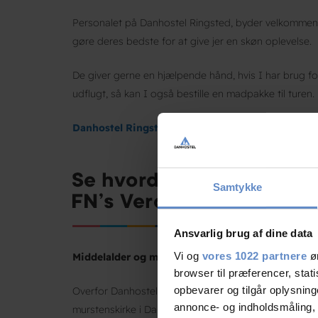
Personalet på Danhostel Ringsted, byder velkommen me
gøre deres bedste for at give jer en skøn oplevelse.
De giver gerne en hjælpende hånd, hvis I har brug fo
udflugt, så kan I også bestille en madpakke til turen.
Danhostel Ringsted afbestillingsregler
Samtykke
Ansvarlig brug af dine data
Vi og
vores 1022 partnere
øn
Middelalder og mærkevarer.
browser til præferencer, stat
opbevarer og tilgår oplysning
Overfor Danhostel Ringsted ligger Sankt Bendts kirke
annonce- og indholdsmåling,
murstenskirke i Danmark og er fra 1170. Gennem midd