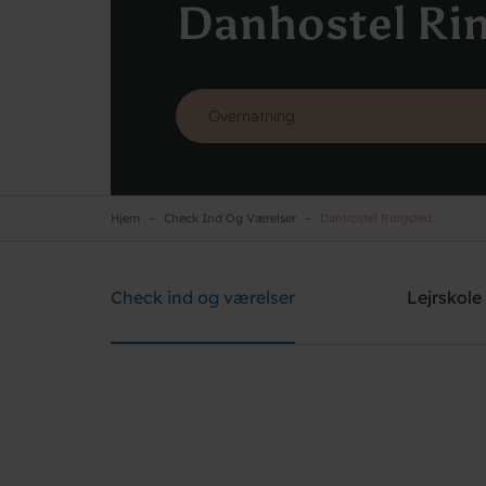
Danhostel Ri
Hjem
Check Ind Og Værelser
Danhostel Ringsted
Danhostel Ringsted
Brug for hjælp? Ring
+45 5761 1526
Check ind og værelser
Lejrskole