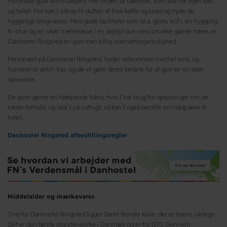
historiske gule Amtstuegård. Her findes 16 værelser, som alle har eget bad
og toilet. Her kan I stå op til duften af frisk kaffe og brød og nyde de
hyggelige omgivelser. Med gode faciliteter som bl.a. gratis WiFi, en hyggelig
tv-stue og en skøn træterrasse i en dejlig have med smukke gamle træer, er
Danhostel Ringsted en god men billig overnatningsmulighed.
Personalet på Danhostel Ringsted, byder velkommen med et smil, og
humøret er altid i top, og de vil gøre deres bedste for at give jer en skøn
oplevelse.
De giver gerne en hjælpende hånd, hvis I har brug for oplysninger om de
lokale forhold, og skal I på udflugt, så kan I også bestille en madpakke til
turen.
Danhostel Ringsted afbestillingsregler
Middelalder og mærkevarer.
Overfor Danhostel Ringsted ligger Sankt Bendts kirke, der er byens vartegn.
Det er den første murstenskirke i Danmark og er fra 1170. Gennem