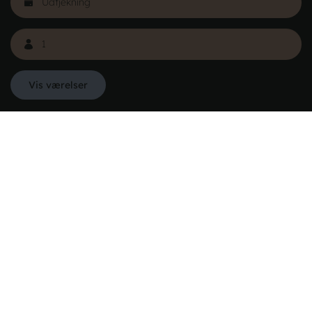
Læs mere
Vis værelser
Danhostel Danmarks Vandrerhjem
Hovedkontoret
Vodroffsvej 32
1900 Frederiksberg
CVR nr: 62568011