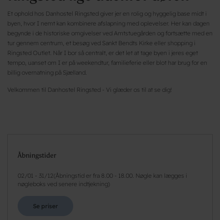
Et ophold hos Danhostel Ringsted giver jer en rolig og hyggelig base midt i
byen, hvor I nemt kan kombinere afslapning med oplevelser. Her kan dagen
begynde i de historiske omgivelser ved Amtstuegården og fortsætte med en
tur gennem centrum, et besøg ved Sankt Bendts Kirke eller shopping i
Ringsted Outlet. Når I bor så centralt, er det let at tage byen i jeres eget
tempo, uanset om I er på weekendtur, familieferie eller blot har brug for en
billig overnatning på Sjælland.
Velkommen til Danhostel Ringsted - Vi glæder os til at se dig!
Åbningstider
02/01
-
31/12
(
Åbningstid er fra 8.00 - 18.00. Nøgle kan lægges i
nøgleboks ved senere indtjekning
)
Se priser