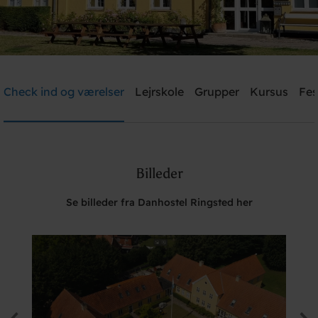
Danhostel Ringsted
Check ind og værelser
Lejrskole
Grupper
Kursus
Fes
Brug for hjælp? Ring
+45 5761 1526
Billeder
Søg
Se billeder fra Danhostel Ringsted her