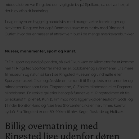
middelalderen var Ringsted den vigtigste by på Sjælland, da det var her, at
der blev afholdt landsting.
I dag er byen en hyggelig handelsby med mange lækre forretninger og
aktiviteter. Ringsted har også Danmarks største outletby med Ringsted
Outlet, hvor der er masser af attraktive tilbud i de mange mærkevarebutikker.
Museer, monumenter, sport og kunst.
Er I til sport og sved på panden, så skal I kun køre en kilometer for at komme
hen til Ringsted Sportcenter med haller, boldbaner og svømmehal. Er I mere
til museum og natur, så kan I se Ringsted Museum og vindmølle eller
Sporvejsmuseet. I kan også cykle en tur rundt til Ringsteds monumenter og
mindesmærker som f.eks. Tingstenene, C. Zahles Mindesten eller Dagmars
Mindebrønd. En række gallerier har også fundet vej til Ringsted med alt fra
billedkunst til pileflet. Kun 15 km mod nord ligger Skjoldenæsholm Gods, og
I finder BonBon-land og Næstved Storcenter cirka en halv times køretur
sydpå. Fra Ringsted er der 30-40 km til hhv. Køge, Roskilde og Holbæk.
Billig overnatning med
Ringsted lige udenfor døren