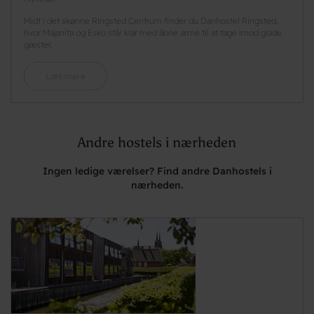
Midt i det skønne Ringsted Centrum finder du Danhostel Ringsted,
hvor Majanita og Esko står klar med åbne arme til at tage imod glade
gæster.
Læs mere
Andre hostels i nærheden
Ingen ledige værelser? Find andre Danhostels i
nærheden.