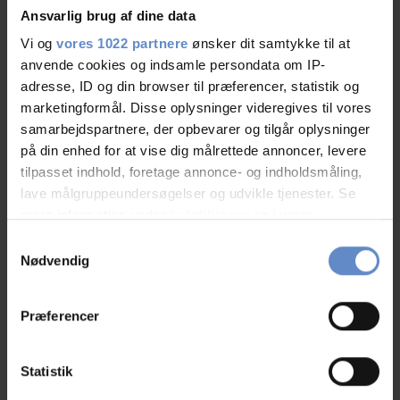
Ansvarlig brug af dine data
Hunde er velkomne
Gratis wifi
Vi og
vores 1022 partnere
ønsker dit samtykke til at
anvende cookies og indsamle persondata om IP-
Gratis parkering
adresse, ID og din browser til præferencer, statistik og
marketingformål. Disse oplysninger videregives til vores
Læs mere
samarbejdspartnere, der opbevarer og tilgår oplysninger
på din enhed for at vise dig målrettede annoncer, levere
tilpasset indhold, foretage annonce- og indholdsmåling,
lave målgruppeundersøgelser og udvikle tjenester. Se
mere information under
indstillinger
og i vores
RATINGS
persondatapolitik. Du kan altid trække dit samtykke
Samtykkevalg
tilbage eller ændre indstillinger fra vores
Nødvendig
"Cookiedeklaration", eller ved at trykke på "Privacy
trigger" ikonet.
8,74
Præferencer
Hvis du tillader det, vil vi også gerne:
Indsamle præcise oplysninger om din placering,
Statistik
8,74 ud af 10
der kan være nøjagtig inden for få meter
Baseret på 169 anmeldelser