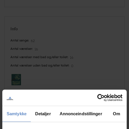
Info
Antal senge
62
Antal værelser
16
Antal værelser med bad og/eller toilet
16
Antal værelser uden bad og/eller toilet
0
Samtykke
Detaljer
Annonceindstillinger
Om
Faciliteter