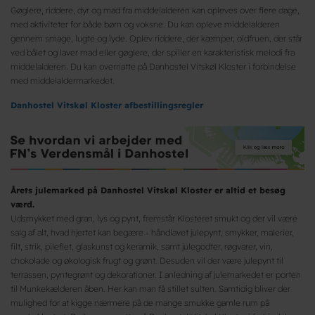
Gøglere, riddere, dyr og mad fra middelalderen kan opleves over flere dage,
med aktiviteter for både børn og voksne. Du kan opleve middelalderen
gennem smage, lugte og lyde. Oplev riddere, der kæmper, oldfruen, der står
ved bålet og laver mad eller gøglere, der spiller en karakteristisk melodi fra
middelalderen. Du kan overnatte på Danhostel Vitskøl Kloster i forbindelse
med middelaldermarkedet.
Danhostel Vitskøl Kloster afbestillingsregler
Årets julemarked på Danhostel Vitskøl Kloster er altid et besøg
værd.
Udsmykket med gran, lys og pynt, fremstår Klosteret smukt og der vil være
salg af alt, hvad hjertet kan begære - håndlavet julepynt, smykker, malerier,
filt, strik, pileflet, glaskunst og keramik, samt julegodter, røgvarer, vin,
chokolade og økologisk frugt og grønt. Desuden vil der være julepynt til
terrassen, pyntegrønt og dekorationer. I anledning af julemarkedet er porten
til Munkekælderen åben. Her kan man få stillet sulten. Samtidig bliver der
mulighed for at kigge nærmere på de mange smukke gamle rum på