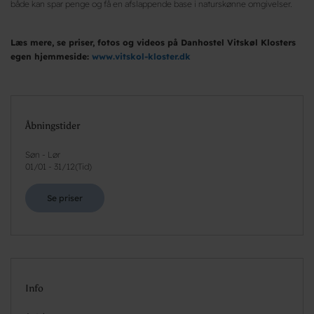
både kan spar penge og få en afslappende base i naturskønne omgivelser.
Læs mere, se priser, fotos og videos på Danhostel Vitskøl Klosters
egen hjemmeside:
www.vitskol-kloster.dk
Åbningstider
Søn - Lør
01/01
-
31/12
(
Tid
)
Se priser
Info