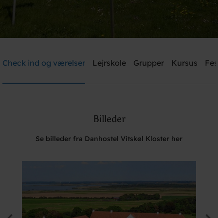
Danhostel Vitskøl Kloster
Check ind og værelser
Lejrskole
Grupper
Kursus
Fes
Brug for hjælp? Ring
+45 5135 7765
Billeder
Søg
Se billeder fra Danhostel Vitskøl Kloster her