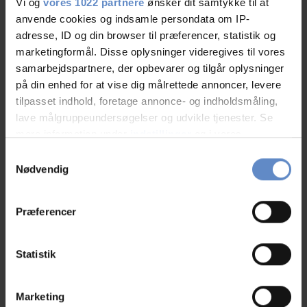
Vi og
vores 1022 partnere
ønsker dit samtykke til at
Læs mere
anvende cookies og indsamle persondata om IP-
adresse, ID og din browser til præferencer, statistik og
marketingformål. Disse oplysninger videregives til vores
samarbejdspartnere, der opbevarer og tilgår oplysninger
RATINGS
på din enhed for at vise dig målrettede annoncer, levere
tilpasset indhold, foretage annonce- og indholdsmåling,
lave målgruppeundersøgelser og udvikle tjenester. Se
mere information under
indstillinger
og i vores
9,04
persondatapolitik. Du kan altid trække dit samtykke
Samtykkevalg
tilbage eller ændre indstillinger fra vores
Nødvendig
"Cookiedeklaration", eller ved at trykke på "Privacy
9,04 ud af 10
trigger" ikonet.
Baseret på 51 anmeldelser
Præferencer
Hvis du tillader det, vil vi også gerne:
Indsamle præcise oplysninger om din placering,
Læs mere
Statistik
der kan være nøjagtig inden for få meter
Identificere din enhed baseret på en scanning af
Marketing
dens unikke karakteristika (fingerprinting)