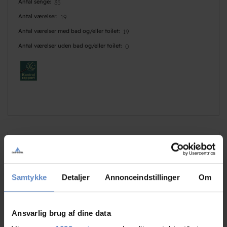
Antal senge
35
Antal værelser
19
Antal værelser med bad og/eller toilet
19
Antal værelser uden bad og/eller toilet
0
Faciliteter
Samtykke
Detaljer
Annonceindstillinger
Om
Hunde er velkomne
Gratis wifi
Golf
Gratis parkering
Ansvarlig brug af dine data