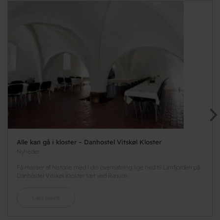
Alle kan gå i kloster – Danhostel Vitskøl Kloster
Nyheder
Få masser af historie med i din overnatning lige ned til Limfjorden på
Danhostel Vitskøl Kloster tæt ved Ranum.
Læs mere