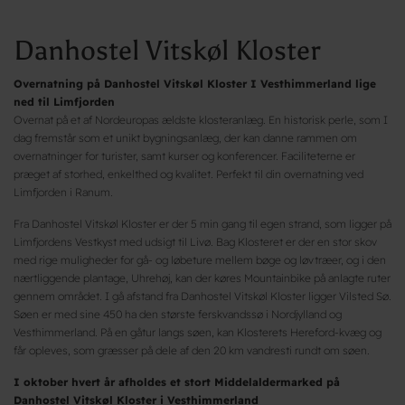
Danhostel Vitskøl Kloster
Overnatning på Danhostel Vitskøl Kloster I Vesthimmerland lige
ned til Limfjorden
Overnat på et af Nordeuropas ældste klosteranlæg. En historisk perle, som I
dag fremstår som et unikt bygningsanlæg, der kan danne rammen om
overnatninger for turister, samt kurser og konferencer. Faciliteterne er
præget af storhed, enkelthed og kvalitet. Perfekt til din overnatning ved
Limfjorden i Ranum.
Fra Danhostel Vitskøl Kloster er der 5 min gang til egen strand, som ligger på
Limfjordens Vestkyst med udsigt til Livø. Bag Klosteret er der en stor skov
med rige muligheder for gå- og løbeture mellem bøge og løvtræer, og i den
nærtliggende plantage, Uhrehøj, kan der køres Mountainbike på anlagte ruter
gennem området. I gå afstand fra Danhostel Vitskøl Kloster ligger Vilsted Sø.
Søen er med sine 450 ha den største ferskvandssø i Nordjylland og
Vesthimmerland. På en gåtur langs søen, kan Klosterets Hereford-kvæg og
får opleves, som græsser på dele af den 20 km vandresti rundt om søen.
I oktober hvert år afholdes et stort Middelaldermarked på
Danhostel Vitskøl Kloster i Vesthimmerland