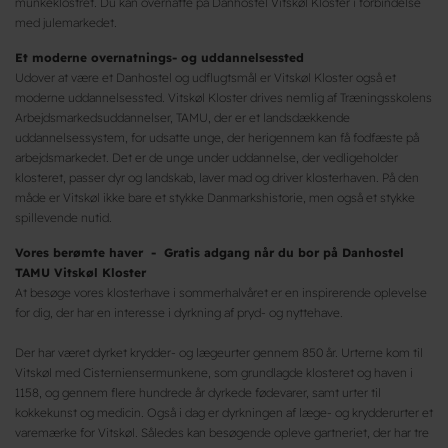
munkeklostret. Du kan overnatte på Danhostel Vitskøl Kloster i forbindelse
med julemarkedet.
Et moderne overnatnings- og uddannelsessted
Udover at være et Danhostel og udflugtsmål er Vitskøl Kloster også et
moderne uddannelsessted. Vitskøl Kloster drives nemlig af Træningsskolens
Arbejdsmarkedsuddannelser, TAMU, der er et landsdækkende
uddannelsessystem, for udsatte unge, der herigennem kan få fodfæste på
arbejdsmarkedet. Det er de unge under uddannelse, der vedligeholder
klosteret, passer dyr og landskab, laver mad og driver klosterhaven. På den
måde er Vitskøl ikke bare et stykke Danmarkshistorie, men også et stykke
spillevende nutid.
Vores berømte haver - Gratis adgang når du bor på Danhostel
TAMU Vitskøl Kloster
At besøge vores klosterhave i sommerhalvåret er en inspirerende oplevelse
for dig, der har en interesse i dyrkning af pryd- og nyttehave.
Der har været dyrket krydder- og lægeurter gennem 850 år. Urterne kom til
Vitskøl med Cisterniensermunkene, som grundlagde klosteret og haven i
1158, og gennem flere hundrede år dyrkede fødevarer, samt urter til
kokkekunst og medicin. Også i dag er dyrkningen af læge- og krydderurter et
varemærke for Vitskøl. Således kan besøgende opleve gartneriet, der har tre