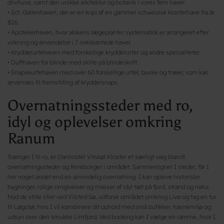
drivhuse, samt den unikke arkitektur og botanik i vores fem haver:
• Sct. Gallenhaven, der er en kopi af en gammel schweizisk klosterhave fra år
826.
• Apotekerhaven, hvor alskens lægeplanter systematisk er arrangeret efter
virkning og anvendelse i 7 sekskantede haver.
• Krydderurtehaven med forskellige krydderurter og andre specialiteter.
• Dufthaven for blinde med skilte på blindeskrift.
• Snapseurtehaven med over 60 forskellige urter, buske og træer, som kan
anvendes til fremstilling af kryddersnaps.
Overnatningssteder med ro,
idyl og oplevelser omkring
Ranum
Trænger I til ro, er Danhostel Vitskøl Kloster et særligt valg blandt
overnatningssteder og ferieboliger i området. Sammenligner I steder, får I
her noget andet end en almindelig overnatning. I kan opleve historiske
bygninger, rolige omgivelser og masser af idyl tæt på fjord, strand og natur.
Nyd de stille stier ved Vilsted Sø, udforsk området omkring Livø og tag en tur
til Løgstør, hvis I vil kombinere dit ophold med små butikker, havnemiljø og
udsyn over den smukke Limfjord. Ved booking kan I vælge en ramme, hvor I