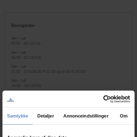
Åbningstider
Søn - Lør
07/01
-
18/12
(
Tid
)
Søn - Lør
23/01
-
21/12
(
Tid
)
Søn - Lør
15/01
-
15/12
(
8.00 til 12.00 og 16.00 til 20.00
)
Søn - Lør
24/01
-
14/12
(
Tid
)
Se priser
Samtykke
Detaljer
Annonceindstillinger
Om