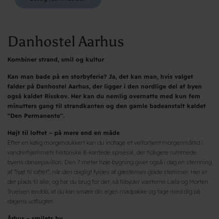
Danhostel Aarhus
Kombiner strand, smil og kultur
Kan man bade på en storbyferie? Ja, det kan man, hvis valget
falder på Danhostel Aarhus, der ligger i den nordlige del af byen
også kaldet Risskov. Her kan du nemlig overnatte med kun fem
minutters gang til strandkanten og den gamle badeanstalt kaldet
"Den Permanente".
Højt til loftet – på mere end en måde
Efter en kølig morgendukkert kan du indtage et velfortjent morgenmåltid i
vandrerhjemmets historiske 8-kantede spisesal, der tidligere rummede
byens dansepavillon. Den 7 meter høje bygning giver også i dag en stemning
af ”højt til loftet”, når den dagligt fyldes af gæsternes glade stemmer. Her er
der plads til alle, og har du brug for det, så tilbyder værterne Laila og Morten
Truelsen endda, at du kan smøre din egen madpakke og tage med dig på
dagens udflugter.
Århus – smilets by