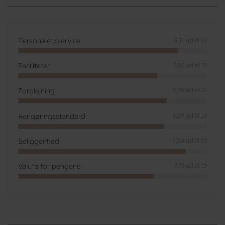
Personalet/service
9,11 ud af 10
Faciliteter
7,90 ud af 10
Forplejning
8,46 ud af 10
Rengøringsstandard
8,29 ud af 10
Beliggenhed
9,54 ud af 10
Valuta for pengene
7,73 ud af 10