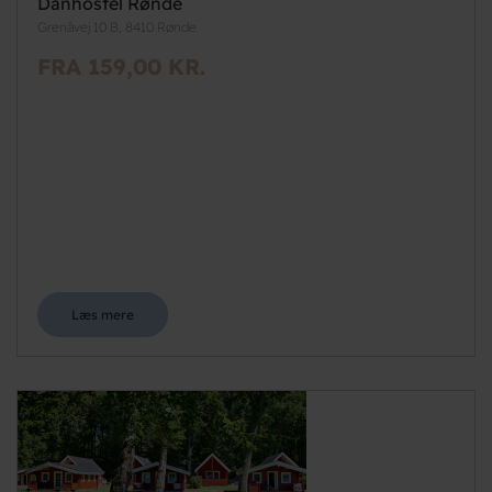
Danhostel Rønde
Grenåvej 10 B, 8410 Rønde
FRA 159,00 KR.
Læs mere