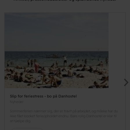
Slip for feriestress - bo på Danhostel
Nyheder
Sommerferien nærmer sig, der er travlt på arbejdet, og måske har du
ikke fået booket ferieopholdet endnu. Bare rolig Danhostel er klar til
at hjælpe dig.