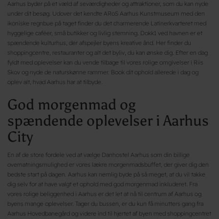
Aarhus byder på et væld af seværdigheder og attraktioner, som du kan nyde
under dit besøg. Udover det kendte ARoS Aarhus Kunstmuseum med den
ikoniske regnbue på taget finder du det charmerende Latinerkvarteret med
hyggelige caféer, små butikker og livlig stemning. Dokk1 ved havnen er et
spændende kulturhus, der afspejler byens kreative ånd. Her finder du
shoppingcentre, restauranter og alt det byliv, du kan ønske dig. Efter en dag
fyldt med oplevelser kan du vende tilbage til vores rolige omgivelser i Riis
Skov og nyde de naturskønne rammer. Book dit ophold allerede i dag og
oplev alt, hvad Aarhus har at tilbyde.
God morgenmad og
spændende oplevelser i Aarhus
City
En af de store fordele ved at vælge Danhostel Aarhus som din billige
overnatningsmulighed er vores lækre morgenmadsbuffet, der giver dig den
bedste start på dagen. Aarhus kan nemlig byde på så meget, at du vil takke
dig selv for at have valgt et ophold med god morgenmad inkluderet. Fra
vores rolige beliggenhed i Aarhus er det let at nå til centrum af Aarhus og
byens mange oplevelser. Tager du bussen, er du kun få minutters gang fra
Aarhus Hovedbanegård og videre ind til hjertet af byen med shoppingcentret