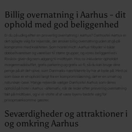
Billig overnatning i Aarhus - dit
ophold med god beliggenhed
Er du på udkig efter en prisvenlig overnatning i Aarhus? Danhostel Aarhus er
det oplagte valg for rejsende, der ønsker billig overnatning uden at gå på
kompromis med kvaliteten. Som hostel midt i Aarhus tilbyder vi både
dobbeltværelser og værelser til større grupper, og vores beliggenhed i
Risskov giver dig nem adgang til midtbyen. Hos os inkluderer opholdet
morgenmadsbuffet, gratis parkering og gratis wi-fi, så du kan bruge dine
penge på alt det sjove, som Danmarks næststørste by har at byde på. Med os
som base er et ophold langt fra en kompromisløsning, det er en smart og
naturskøn oase. Mange rejsende vælger Danhostel Aarhus som deres
ophold på hotel i Aarhus -alternativ, når de leder efter prisvenlig overnatning
tæt på midtbyen, og vi er stolte af at være byens bedste valg for
prisopmærksomme gæster.
Seværdigheder og attraktioner i
og omkring Aarhus