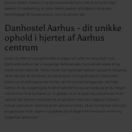
Bruuns Galleri, Aarhus C og det pulserende byliv. Har du brug for eget
køkken til madlavning, er vores fælles køkken altid åbent, så du kan
tilrettelægge dit besøg præcis, som du ønsker det.
Danhostel Aarhus - dit unikke
ophold i hjertet af Aarhus
centrum
Leder du efter et loungeområde at slappe af i efter en lang dag? Hos
Danhostel Aarhus har vi hyggelige fællesarealer, hvor du kan koble af og
møde andre rejsende. Vores hostel har også eget køkken og bad til rådighed,
så du har alle de faciliteter, du har brug for til et godt ophold. Danhostel
Aarhus er et velfungerende hostel, der er centralt beliggende i centrale
Aarhus. Er du nysgerrig på, hvad et ophold hos os kan byde på, er du meget
velkommen til at kontakte os. Vi glæder os til at byde dig velkommen til et
ophold, der forener naturskønne omgivelser med nem adgang til byens
mange oplevelser. Booking af dit ophold er enkel, så du hurtigt kan sikre dig
en god base midt i Aarhus og glæde dig til dage fyldt med byliv, kultur og
hyggelige oplevelser.