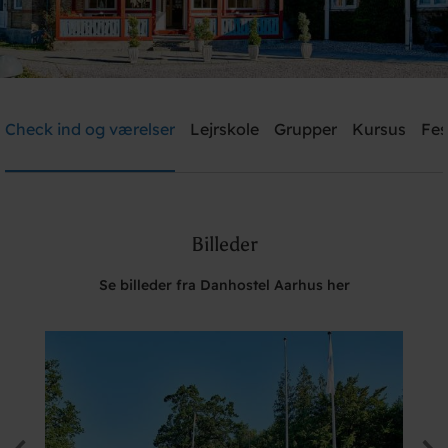
Danhostel Aarhus
Check ind og værelser
Lejrskole
Grupper
Kursus
Fes
Brug for hjælp? Ring
+45 8621 2120
Billeder
Søg
Se billeder fra Danhostel Aarhus her