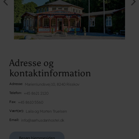
Adresse og
kontaktinformation
Adresse
Marienlundsvej 10, 8240 Risskov
Telefon
+45 8621 2120
Fax
+45 8610 5560
Vært(er)
Laila og Morten Truelsen
Email
info@aarhusdanhostel.dk
Besøg hjemmesiden