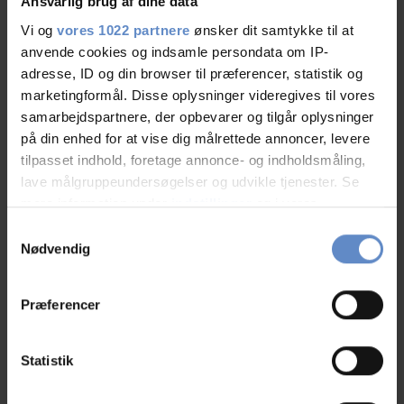
Ansvarlig brug af dine data
Info
Vi og
vores 1022 partnere
ønsker dit samtykke til at
Antal senge
153
anvende cookies og indsamle persondata om IP-
Antal værelser
35
adresse, ID og din browser til præferencer, statistik og
Antal værelser med bad og/eller toilet
marketingformål. Disse oplysninger videregives til vores
15
samarbejdspartnere, der opbevarer og tilgår oplysninger
Antal værelser uden bad og/eller toilet
20
på din enhed for at vise dig målrettede annoncer, levere
tilpasset indhold, foretage annonce- og indholdsmåling,
lave målgruppeundersøgelser og udvikle tjenester. Se
mere information under
indstillinger
og i vores
persondatapolitik. Du kan altid trække dit samtykke
Samtykkevalg
tilbage eller ændre indstillinger fra vores
Nødvendig
"Cookiedeklaration", eller ved at trykke på "Privacy
trigger" ikonet.
Faciliteter
Præferencer
Hvis du tillader det, vil vi også gerne:
Gratis wifi
Basketball
Indsamle præcise oplysninger om din placering,
Statistik
der kan være nøjagtig inden for få meter
Gratis parkering
Tv på værelset
Identificere din enhed baseret på en scanning af