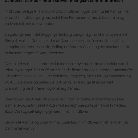
Danhostel Aarhus – midt i skoven med gåafstand til midtbyen
Midt i den dejlige Riis Skov nord for midtbyen ligger Danhostel Aarhus. Her
er du få minutters gang havbadet Den Permanente med både strand og
badeanstalt, når du overnatter.
En gåtur gennem det hyggelige Trøjborg bringer dig ind til midtbyen med
Strøget, Aarhus Domkirke, der er Danmarks største, åen med sit caféliv,
shoppingcentrene Magasin, Salling og Bruun's Galleri og det karakteristiske
rådhustårn tegnet af Arne Jacobsen.
Danhostel Aarhus er indrettet i både nogle nye moderne og godt bevarede
ældre bygninger. Der er 35 værelser, de fleste i stueplan, morgenmadsbuffet
i den flotte spisesal, grill- og bålplads, legeplads, gratis bil- og busparkering,
WI-FI, boldbane og petanque. Alt det du skal bruge til en perfekt
overnatning på din ferie i og omkring Aarhus.
Byen byder på et væld af oplevelser i form af teatre, koncertsteder, Den
Gamle By, kunstmuseet ARoS med en regnbue på taget, Tivoli Friheden,
Bazar Vest og selvfølgelig generelt livet i midtbyen.
Så kom til Aarhus og overnat med gåafstand til midtbyen midt i skoven på
Danhostel Aarhus.