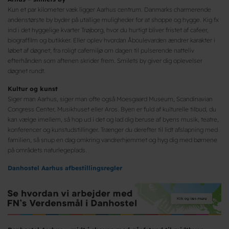
Kun et par kilometer væk ligger Aarhus centrum. Danmarks charmerende
andenstørste by byder på utallige muligheder for at shoppe og hygge. Kig fx
ind i det hyggelige kvarter Trøjborg, hvor du hurtigt bliver fristet af cafeer,
biograffilm og butikker. Eller oplev hvordan Åboulevarden ændrer karakter i
løbet af døgnet; fra roligt cafemiljø om dagen til pulserende natteliv
efterhånden som aftenen skrider frem. Smilets by giver dig oplevelser
døgnet rundt.
Kultur og kunst
Siger man Aarhus, siger man ofte også Moesgaard Museum, Scandinavian
Congress Center, Musikhuset eller Aros. Byen er fuld af kulturelle tilbud, du
kan vælge imellem, så hop ud i det og lad dig beruse af byens musik, teatre,
konferencer og kunstudstillinger. Trænger du derefter til lidt afslapning med
familien, så snup en dag omkring vandrerhjemmet og hyg dig med børnene
på områdets naturlegeplads.
Danhostel Aarhus afbestillingsregler