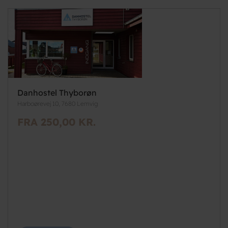
Danhostel Thyborøn
Harboørevej 10, 7680 Lemvig
FRA 250,00 KR.