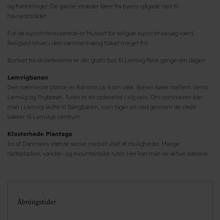
og forretninger. De gamle stræder fører fra byens gågade ned til
havneområdet.
For de kunstinteresserede er Museet for religiøs kunst et besøg værd.
Religiøst bliver i den sammenhæng tolket meget frit.
Bortset fra skoleferierne er der gratis bus til Lemvig flere gange om dagen
Lemvigbanen
Den nærmeste station er Ramme ca. 6 km væk. Banen kører mellem Vemb
Lemvig og Thyborøn. Turen er en oplevelse i sig selv. Om sommeren kan
man i Lemvig skifte til Bjergbanen, som tager en ned gennem de stejle
bakker til Lemvigs centrum.
Klosterhede Plantage
En af Danmarks største skove med et utalt af muligheder. Mange
rastepladser, vandre- og mountainbike ruter. Her kan man se aktive bævere.
Åbningstider