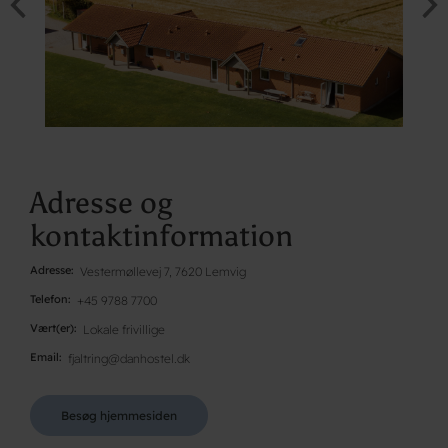
Adresse og
kontaktinformation
Adresse
Vestermøllevej 7, 7620 Lemvig
Telefon
+45 9788 7700
Vært(er)
Lokale frivillige
Email
fjaltring@danhostel.dk
Besøg hjemmesiden