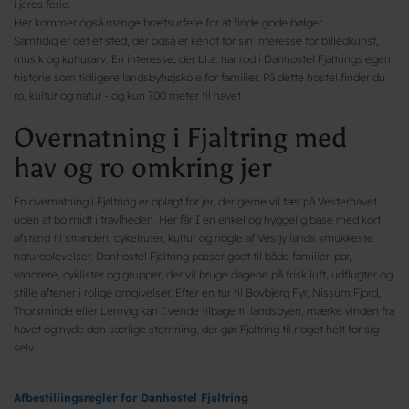
i jeres ferie.
Her kommer også mange brætsurfere for at finde gode bølger.
Samtidig er det et sted, der også er kendt for sin interesse for billedkunst,
musik og kulturarv. En interesse, der bl.a. har rod i Danhostel Fjaltrings egen
historie som tidligere landsbyhøjskole for familier. På dette hostel finder du
ro, kultur og natur - og kun 700 meter til havet.
Overnatning i Fjaltring med
hav og ro omkring jer
En overnatning i Fjaltring er oplagt for jer, der gerne vil tæt på Vesterhavet
uden at bo midt i travlheden. Her får I en enkel og hyggelig base med kort
afstand til stranden, cykelruter, kultur og nogle af Vestjyllands smukkeste
naturoplevelser. Danhostel Fjaltring passer godt til både familier, par,
vandrere, cyklister og grupper, der vil bruge dagene på frisk luft, udflugter og
stille aftener i rolige omgivelser. Efter en tur til Bovbjerg Fyr, Nissum Fjord,
Thorsminde eller Lemvig kan I vende tilbage til landsbyen, mærke vinden fra
havet og nyde den særlige stemning, der gør Fjaltring til noget helt for sig
selv.
Afbestillingsregler for Danhostel Fjaltring