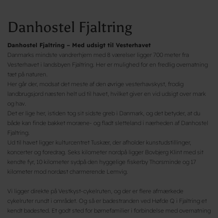
Danhostel Fjaltring
Danhostel Fjaltring – Med udsigt til Vesterhavet
Danmarks mindste vandrerhjem med 8 værelser ligger 700 meter fra
Vesterhavet i landsbyen Fjaltring. Her er mulighed for en fredlig overnatning
tæt på naturen.
Her går der, modsat det meste af den øvrige vesterhavskyst, frodig
landbrugsjord næsten helt ud til havet, hvilket giver en vid udsigt over mark
og hav.
Det er lige her, istiden tog sit sidste greb i Danmark, og det betyder, at du
både kan finde bakket moræne- og fladt sletteland i nærheden af Danhostel
Fjaltring.
Ud til havet ligger kulturcentret Tuskær, der afholder kunstudstillinger,
koncerter og foredrag. Seks kilometer nordpå ligger Bovbjerg Klint med sit
kendte fyr, 10 kilometer sydpå den hyggelige fiskerby Thorsminde og 17
kilometer mod nordøst charmerende Lemvig.
Vi ligger direkte på Vestkyst-cykelruten, og der er flere afmærkede
cykelruter rundt i området. Og så er badestranden ved Høfde Q i Fjaltring et
kendt badested. Et godt sted for børnefamilier i forbindelse med overnatning