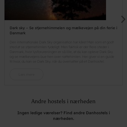
Dark sky – Se stjernehimmelen og mælkevejen på din ferie i
Danmark
Den internationale Dark Sky organisation har kåret Møn som et godt
sted at se stjernehimlen tydeligt. Men faktisk er der flere steder i
Danmark, hvor lysforureningen er så lille, at du kan opleve Dark Sky
og se mælkevejens bue hen over nattehimlen. Her giver vi en guide
til hvor, du kan se Dark Sky, når du overnatter på et Danhostel.
Læs mere
Andre hostels i nærheden
Ingen ledige værelser? Find andre Danhostels i
nærheden.