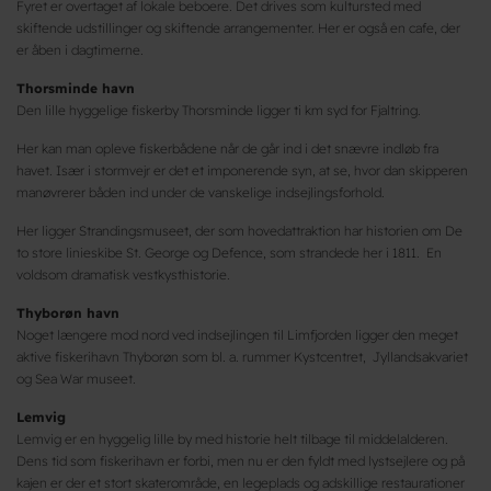
Fyret er overtaget af lokale beboere. Det drives som kultursted med
skiftende udstillinger og skiftende arrangementer. Her er også en cafe, der
er åben i dagtimerne.
Thorsminde havn
Den lille hyggelige fiskerby Thorsminde ligger ti km syd for Fjaltring.
Her kan man opleve fiskerbådene når de går ind i det snævre indløb fra
havet. Især i stormvejr er det et imponerende syn, at se, hvor dan skipperen
manøvrerer båden ind under de vanskelige indsejlingsforhold.
Her ligger Strandingsmuseet, der som hovedattraktion har historien om De
to store linieskibe St. George og Defence, som strandede her i 1811. En
voldsom dramatisk vestkysthistorie.
Thyborøn havn
Noget længere mod nord ved indsejlingen til Limfjorden ligger den meget
aktive fiskerihavn Thyborøn som bl. a. rummer Kystcentret, Jyllandsakvariet
og Sea War museet.
Lemvig
Lemvig er en hyggelig lille by med historie helt tilbage til middelalderen.
Dens tid som fiskerihavn er forbi, men nu er den fyldt med lystsejlere og på
kajen er der et stort skaterområde, en legeplads og adskillige restaurationer