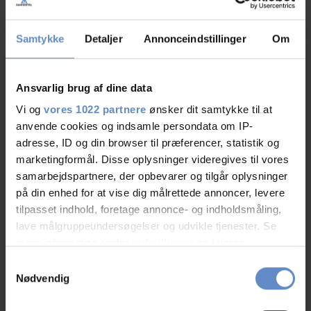
Faciliteter
Samtykke
Detaljer
Annonceindstillinger
Om
Gratis wifi
Gratis parkering
Ansvarlig brug af dine data
Handicap venligt
Vi og
vores 1022 partnere
ønsker dit samtykke til at
anvende cookies og indsamle persondata om IP-
adresse, ID og din browser til præferencer, statistik og
Læs mere
marketingformål. Disse oplysninger videregives til vores
samarbejdspartnere, der opbevarer og tilgår oplysninger
på din enhed for at vise dig målrettede annoncer, levere
tilpasset indhold, foretage annonce- og indholdsmåling,
RATINGS
lave målgruppeundersøgelser og udvikle tjenester. Se
mere information under
indstillinger
og i vores
persondatapolitik. Du kan altid trække dit samtykke
Samtykkevalg
tilbage eller ændre indstillinger fra vores
Nødvendig
9,27
"Cookiedeklaration", eller ved at trykke på "Privacy
trigger" ikonet.