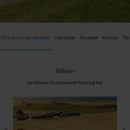
Danhostel Fjaltring
Check ind og værelser
Lejrskole
Grupper
Kursus
Træ
Brug for hjælp? Ring
+45 9788 7700
Billeder
Søg
Se billeder fra Danhostel Fjaltring her