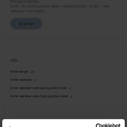
Mandag til Søndag
01/01
-
31/12
(
Receptionen åben i højsæson(1600 - 18.00) - i ikke
højsæson efter aftale.
)
Se priser
Info
Antal senge
28
Antal værelser
8
Antal værelser med bad og/eller toilet
4
Antal værelser uden bad og/eller toilet
4