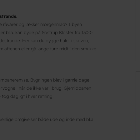
strande.
de råvarer og lækker morgenmad? I byen
er bl.a. kan byde på Sostrup Kloster fra 1300-
estrande. Her kan du bygge huler i skoven,
 om aftenen eller gå lange ture midt i den smukke
jernbaneremise. Bygningen blev i gamle dage
rvogne i når de ikke var i brug. Gjerrildbanen
tog dagligt i hver retning.
venlige omgivelser både ude og inde med bl.a.
.