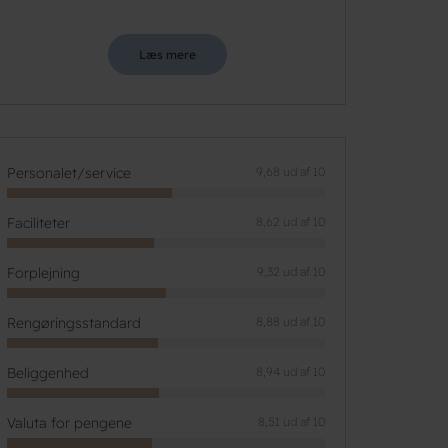
Læs mere
Personalet/service
9,68 ud af 10
Faciliteter
8,62 ud af 10
Forplejning
9,32 ud af 10
Rengøringsstandard
8,88 ud af 10
Beliggenhed
8,94 ud af 10
Valuta for pengene
8,51 ud af 10