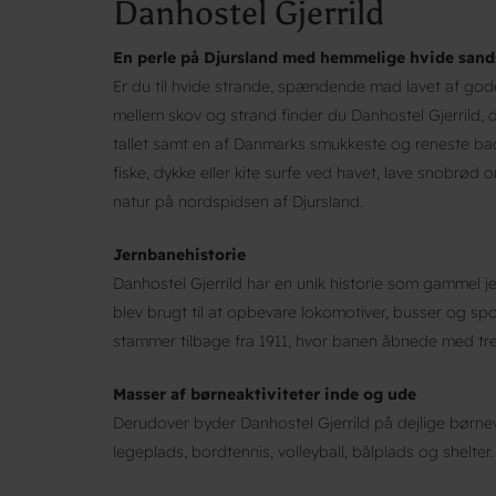
Danhostel Gjerrild
En perle på Djursland med hemmelige hvide sand
Er du til hvide strande, spændende mad lavet af go
mellem skov og strand finder du Danhostel Gjerrild, d
tallet samt en af Danmarks smukkeste og reneste bad
fiske, dykke eller kite surfe ved havet, lave snobrød
natur på nordspidsen af Djursland.
Jernbanehistorie
Danhostel Gjerrild har en unik historie som gammel 
blev brugt til at opbevare lokomotiver, busser og spo
stammer tilbage fra 1911, hvor banen åbnede med tre 
Masser af børneaktiviteter inde og ude
Derudover byder Danhostel Gjerrild på dejlige børne
legeplads, bordtennis, volleyball, bålplads og shelter