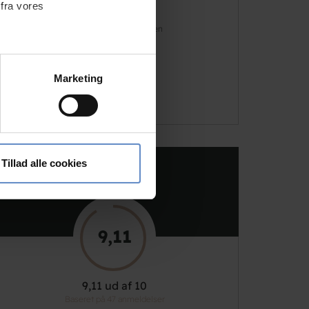
 fra vores
Telefon
+45 4022 4199
Vært(er)
Anne-Mette og Morten Nielsen
Email
post@gjerrildhjemmet.com
ter
Marketing
Besøg hjemmesiden
ting)
 medier og til at analysere
nden for sociale medier,
Tillad alle cookies
RATINGS
e oplysninger, du har givet
9,11
9,11 ud af 10
Baseret på 47 anmeldelser