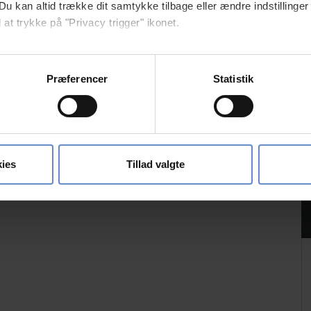
Du kan altid trække dit samtykke tilbage eller ændre indstillinger
 at trykke på "Privacy trigger" ikonet.
så gerne:
sninger om din placering, der kan være nøjagtig inden for få me
Præferencer
Statistik
 baseret på en scanning af dens unikke karakteristika (fingerprin
ebsitet.
se vores indhold og annoncer, til at vise dig funktioner til sociale
oplysninger om din brug af vores hjemmeside med vores partnere i
ies
Tillad valgte
ysepartnere. Vores partnere kan kombinere disse data med andr
et fra din brug af deres tjenester.