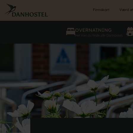
Skip
to
Firmakort
Værd at
main
content
OVERNATNING
Her kan du finde alle Danhostels