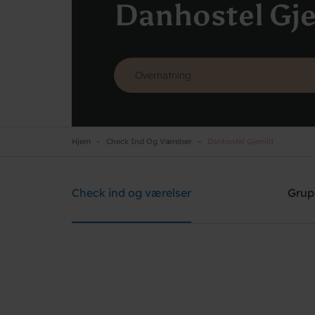
Danhostel Gje
Hjem
Check Ind Og Værelser
Danhostel Gjerrild
Danhostel Gjerrild
Brug for hjælp? Ring
+45 4022 4199
Check ind og værelser
Grup