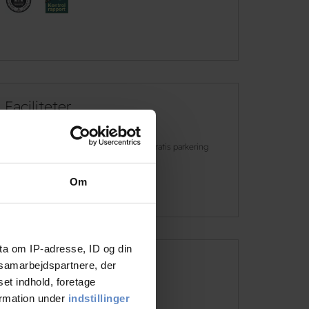
Faciliteter
Gratis wifi
Gratis parkering
Om
Læs mere
ta om IP-adresse, ID og din
s samarbejdspartnere, der
Adresse og kontaktinformation
set indhold, foretage
Adresse
Dyrehavevej 9, 8500 Grenaa
ormation under
indstillinger