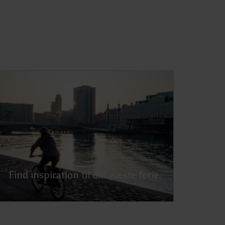
Find inspiration til din næste ferie
Udforsk Danmark