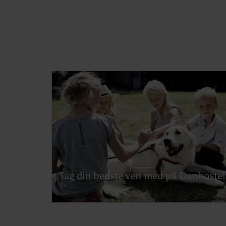
Tag din bedste ven med på Danhostel
Se hvor du må have hund med