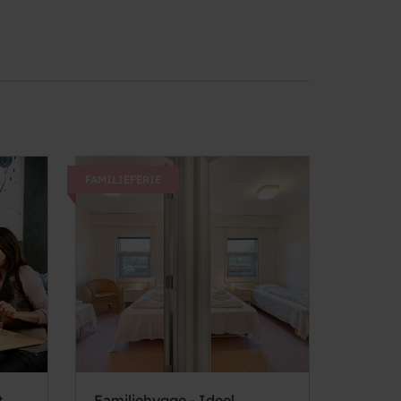
FAMILIEFERIE
t
Familiehygge - Ideel