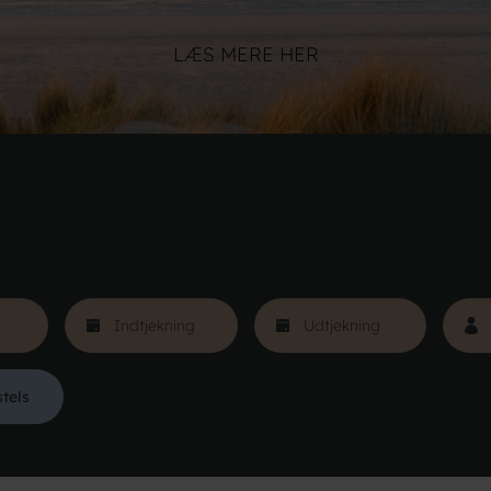
LÆS MERE HER
stels