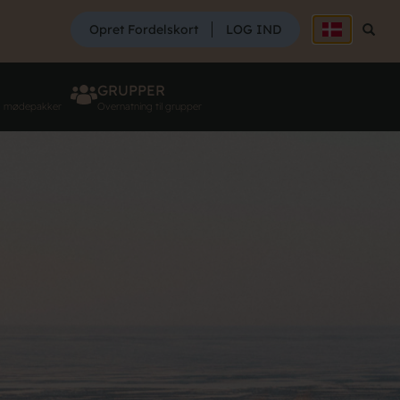
SØG
Opret Fordelskort
LOG IND
Søg
GRUPPER
g mødepakker
Overnatning til grupper