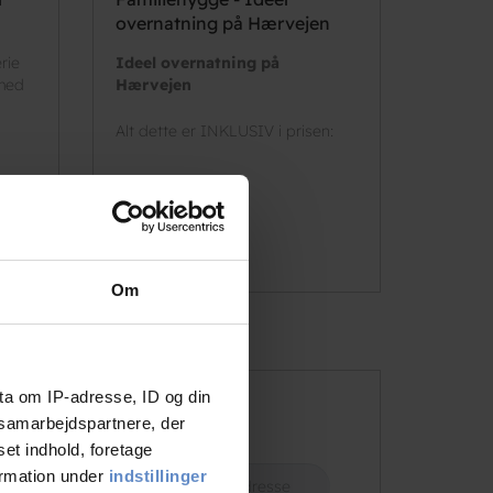
overnatning på Hærvejen
rie
Ideel overnatning på
 med
Hærvejen
Alt dette er INKLUSIV i prisen:
Læs mere
Om
ta om IP-adresse, ID og din
s samarbejdspartnere, der
d, rejseinfo m.m.
set indhold, foretage
ormation under
indstillinger