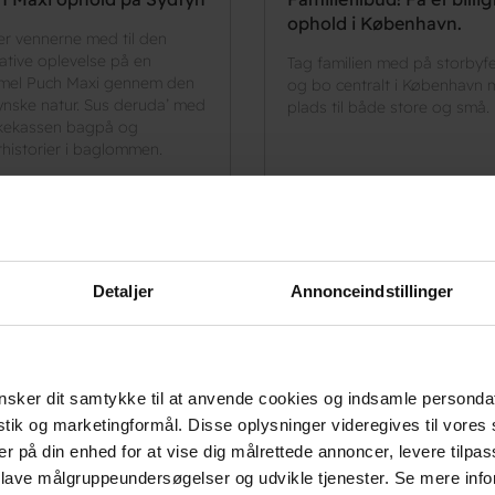
ophold i København.
ter vennerne med til den
ative oplevelse på en
Tag familien med på storbyfe
el Puch Maxi gennem den
og bo centralt i København
ynske natur. Sus deruda’ med
plads til både store og små.
ekassen bagpå og
rhistorier i baglommen.
Læs mere
Læs mere
Detaljer
Annonceindstillinger
sker dit samtykke til at anvende cookies og indsamle personda
Nyhedsbrev
istik og marketingformål. Disse oplysninger videregives til vore
Få konkurrencer, eksklusive tilbu
er på din enhed for at vise dig målrettede annoncer, levere tilpas
 lave målgruppeundersøgelser og udvikle tjenester. Se mere inf