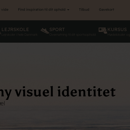
 vide
Find inspiration til dit ophold
Tilbud
Gavekort
LEJRSKOLE
SPORT
KURSUS
Lejrskoler i hele Danmark
Overnatning til dit sportsophold
Mødelokaler o
y visuel identitet
æl