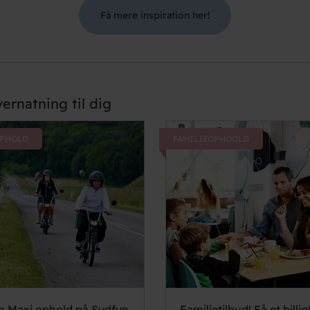
Få mere inspiration her!
ernatning til dig
PHOLD
FAMILIEOPHOOLD
h Maxi ophold på Sydfyn
Familietilbud! Få et billig