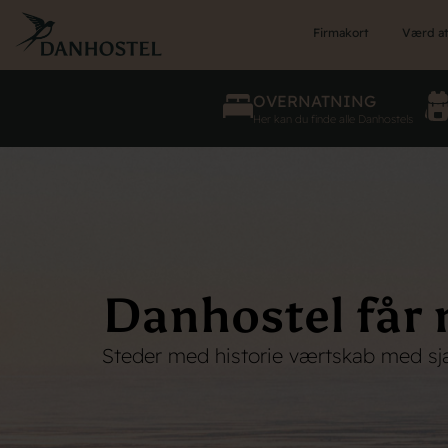
Skip
to
Firmakort
Værd at
main
content
OVERNATNING
Her kan du finde alle Danhostels
Danhostel får n
Steder med historie værtskab med sj