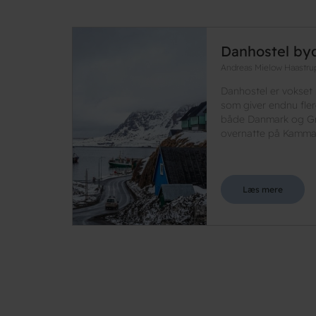
Danhostel by
Andreas Mielow Haastru
Danhostel er vokset 
som giver endnu fler
både Danmark og Gr
overnatte på Kammak 
Læs mere