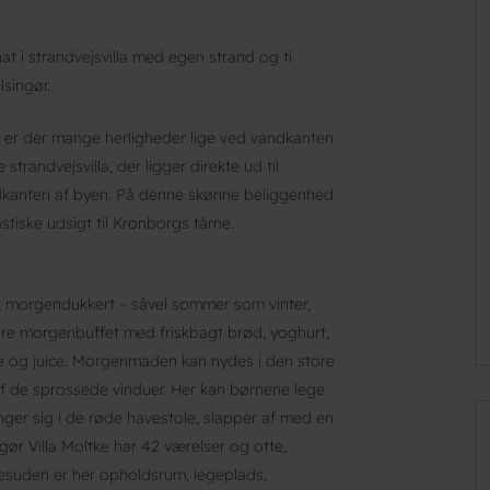
at i strandvejsvilla med egen strand og ti
singør.
, er der mange herligheder lige ved vandkanten
trandvejsvilla, der ligger direkte ud til
udkanten af byen. På denne skønne beliggenhed
tiske udsigt til Kronborgs tårne.
k morgendukkert – såvel sommer som vinter,
re morgenbuffet med friskbagt brød, yoghurt,
he og juice. Morgenmaden kan nydes i den store
af de sprossede vinduer. Her kan børnene lege
ger sig i de røde havestole, slapper af med en
gør Villa Moltke har 42 værelser og otte,
esuden er her opholdsrum, legeplads,