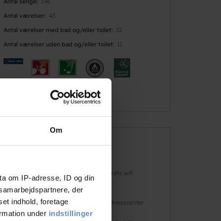
Antal senge
196
Antal værelser
43
Antal værelser med bad og/eller toilet
32
Antal værelser uden bad og/eller toilet
11
Om
Faciliteter
Hunde er
Gratis wifi
ta om IP-adresse, ID og din
velkomne
s samarbejdspartnere, der
set indhold, foretage
Basketball
Fitnesscenter
ormation under
indstillinger