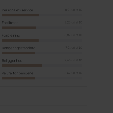
Personalet/service
8,91 ud af 10
Faciliteter
8,25 ud af 10
Forplejning
8,82 ud af 10
Rengøringsstandard
7,91 ud af 10
Beliggenhed
9,68 ud af 10
Valuta for pengene
8,02 ud af 10