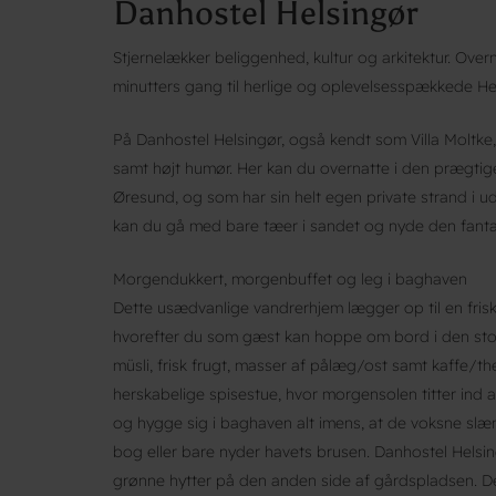
Danhostel Helsingør
Stjernelækker beliggenhed, kultur og arkitektur. Overn
minutters gang til herlige og oplevelsesspækkede Hel
På Danhostel Helsingør, også kendt som Villa Moltke
samt højt humør. Her kan du overnatte i den prægtige s
Øresund, og som har sin helt egen private strand i 
kan du gå med bare tæer i sandet og nyde den fantas
Morgendukkert, morgenbuffet og leg i baghaven
Dette usædvanlige vandrerhjem lægger op til en fris
hvorefter du som gæst kan hoppe om bord i den sto
müsli, frisk frugt, masser af pålæg/ost samt kaffe/t
herskabelige spisestue, hvor morgensolen titter ind 
og hygge sig i baghaven alt imens, at de voksne slæn
bog eller bare nyder havets brusen. Danhostel Helsin
grønne hytter på den anden side af gårdspladsen. D