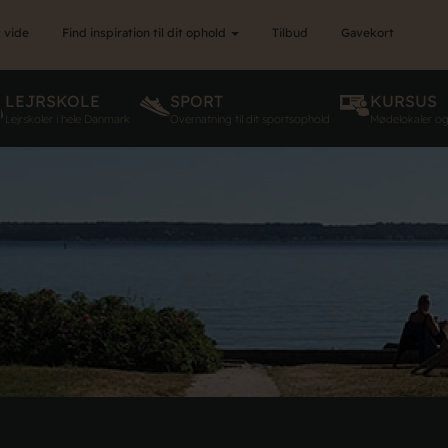
 vide
Find inspiration til dit ophold
Tilbud
Gavekort
LEJRSKOLE
SPORT
KURSUS
Lejrskoler i hele Danmark
Overnatning til dit sportsophold
Mødelokaler o