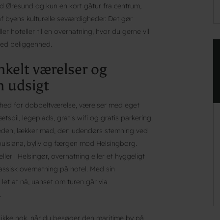
ed Øresund og kun en kort gåtur fra centrum,
af byens kulturelle seværdigheder. Det gør
ller hoteller til en overnatning, hvor du gerne vil
ed beliggenhed.
kelt værelser og
n udsigt
ghed for dobbeltværelse, værelser med eget
pil, legeplads, gratis wifi og gratis parkering.
eden, lækker mad, den udendørs stemning ved
ouisiana, byliv og færgen mod Helsingborg.
ller i Helsingør, overnatning eller et hyggeligt
sisk overnatning på hotel. Med sin
et at nå, uanset om turen går via
.
 ikke nok, når du besøger den maritime by på