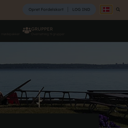
SØG
Opret Fordelskort
LOG IND
Søg
GRUPPER
g mødepakker
Overnatning til grupper