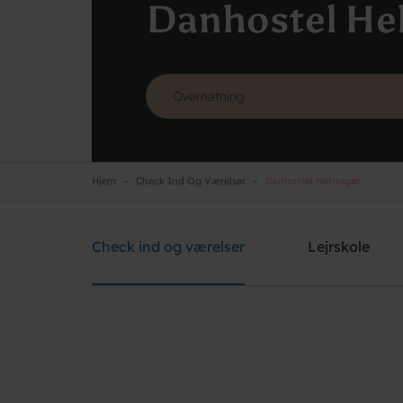
Danhostel He
Hjem
Check Ind Og Værelser
Danhostel Helsingør
Danhostel Helsingør
Brug for hjælp? Ring
+45 4928 4949
Check ind og værelser
Lejrskole