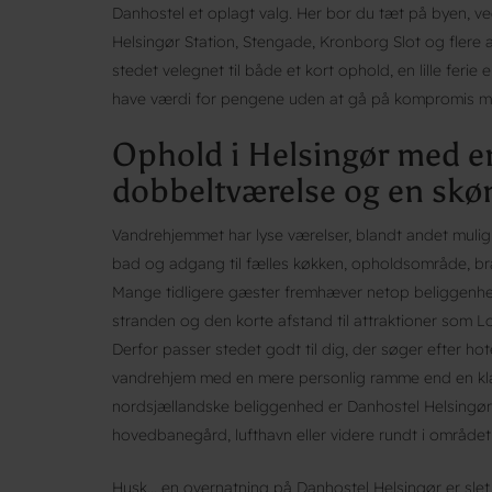
Danhostel et oplagt valg. Her bor du tæt på byen, v
Helsingør Station, Stengade, Kronborg Slot og flere 
stedet velegnet til både et kort ophold, en lille ferie e
have værdi for pengene uden at gå på kompromis m
Ophold i Helsingør med en
dobbeltværelse og en skø
Vandrehjemmet har lyse værelser, blandt andet muli
bad og adgang til fælles køkken, opholdsområde, bræts
Mange tidligere gæster fremhæver netop beliggenh
stranden og den korte afstand til attraktioner som L
Derfor passer stedet godt til dig, der søger efter hote
vandrehjem med en mere personlig ramme end en klas
nordsjællandske beliggenhed er Danhostel Helsingør l
hovedbanegård, lufthavn eller videre rundt i området
Husk… en overnatning på Danhostel Helsingør er slet