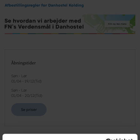
Afbestillingsregler for Danhostel Kolding
Åbningstider
Søn - Lør
01/04
-
19/12
(
Tid
)
Søn - Lør
01/04
-
20/12
(
Tid
)
Se priser