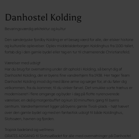
Danhostel Kolding
Bevaringsværdig arkitektur og kultur
Den sønderjyske fjordby Kolding er et besøg værd for alle, der elsker historie
og kulturelle oplevelser. Oplev middelalderborgen Koldinghus fra 1100-tallet,
fortab dig i den gamle bydel eller tag en tur til charmerende Christiansfeld.
Værelser med udsigt
Har du brug for overnatning under dit ophold i Kolding, så benyt dig af
Danhostel Kolding, der er byens fine vandrerhjem fra 1938. Her tager Team
Danhostel Kolding imod dig med åbne arme og sørger for, at du føler dig
velkommen, fra du kommer, til du vinker farvel. Det smukke sorte træhus er
moderniseret i flere omgange og byder i dag på flotte nyrenoverede
værelser, en dejlig morgenbuffet og kun 10 minutters gang til byens
centrum. Vandrerhjemmet ligger på byens gamle Tivoli-plads - højt hævet
over den gamle bydel og med en fantastisk udsigt til både Koldinghus,
Slotssøen, havnen og fjorden.
Tropisk badeland og wellness
GRATIS ADGANG til SlotssøBadet for alle med overnatninger på Danhostel