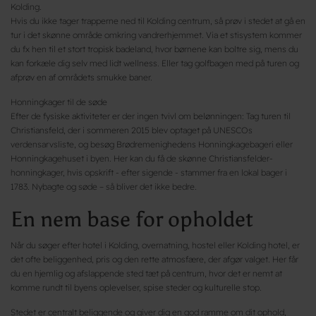
Kolding.
Hvis du ikke tager trapperne ned til Kolding centrum, så prøv i stedet at gå en
tur i det skønne område omkring vandrerhjemmet. Via et stisystem kommer
du fx hen til et stort tropisk badeland, hvor børnene kan boltre sig, mens du
kan forkæle dig selv med lidt wellness. Eller tag golfbagen med på turen og
afprøv en af områdets smukke baner.
Honningkager til de søde
Efter de fysiske aktiviteter er der ingen tvivl om belønningen: Tag turen til
Christiansfeld, der i sommeren 2015 blev optaget på UNESCOs
verdensarvsliste, og besøg Brødremenighedens Honningkagebageri eller
Honningkagehuset i byen. Her kan du få de skønne Christiansfelder-
honningkager, hvis opskrift - efter sigende - stammer fra en lokal bager i
1783. Nybagte og søde – så bliver det ikke bedre.
En nem base for opholdet
Når du søger efter hotel i Kolding, overnatning, hostel eller Kolding hotel, er
det ofte beliggenhed, pris og den rette atmosfære, der afgør valget. Her får
du en hjemlig og afslappende sted tæt på centrum, hvor det er nemt at
komme rundt til byens oplevelser, spise steder og kulturelle stop.
Stedet er centralt beliggende og giver dig en god ramme om dit ophold,