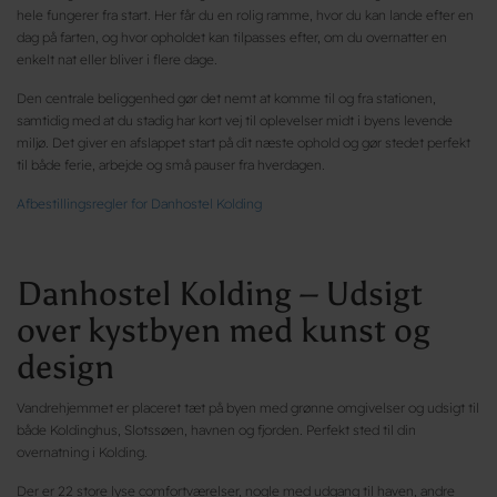
hele fungerer fra start. Her får du en rolig ramme, hvor du kan lande efter en
dag på farten, og hvor opholdet kan tilpasses efter, om du overnatter en
enkelt nat eller bliver i flere dage.
Den centrale beliggenhed gør det nemt at komme til og fra stationen,
samtidig med at du stadig har kort vej til oplevelser midt i byens levende
miljø. Det giver en afslappet start på dit næste ophold og gør stedet perfekt
til både ferie, arbejde og små pauser fra hverdagen.
Afbestillingsregler for Danhostel Kolding
Danhostel Kolding – Udsigt
over kystbyen med kunst og
design
Vandrehjemmet er placeret tæt på byen med grønne omgivelser og udsigt til
både Koldinghus, Slotssøen, havnen og fjorden. Perfekt sted til din
overnatning i Kolding.
Der er 22 store lyse comfortværelser, nogle med udgang til haven, andre