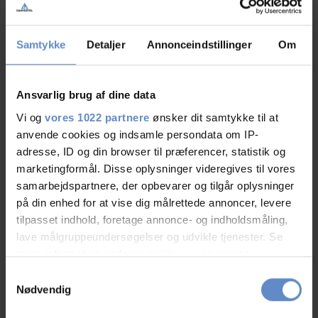
Info
Samtykke
Detaljer
Annonceindstillinger
Om
Antal senge
117
Antal værelser
28
Antal værelser med bad og/eller toilet
22
Ansvarlig brug af dine data
Antal værelser uden bad og/eller toilet
6
Vi og
vores 1022 partnere
ønsker dit samtykke til at
anvende cookies og indsamle persondata om IP-
adresse, ID og din browser til præferencer, statistik og
marketingformål. Disse oplysninger videregives til vores
samarbejdspartnere, der opbevarer og tilgår oplysninger
på din enhed for at vise dig målrettede annoncer, levere
tilpasset indhold, foretage annonce- og indholdsmåling,
lave målgruppeundersøgelser og udvikle tjenester. Se
mere information under
indstillinger
og i vores
Faciliteter
persondatapolitik. Du kan altid trække dit samtykke
Samtykkevalg
tilbage eller ændre indstillinger fra vores
Nødvendig
Hunde er velkomne
Gratis wifi
"Cookiedeklaration", eller ved at trykke på "Privacy