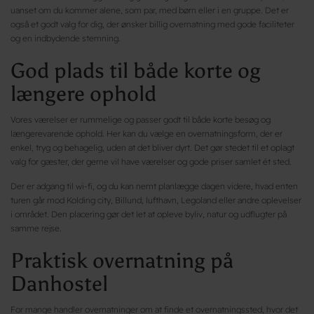
uanset om du kommer alene, som par, med børn eller i en gruppe. Det er
også et godt valg for dig, der ønsker billig overnatning med gode faciliteter
og en indbydende stemning.
God plads til både korte og
længere ophold
Vores værelser er rummelige og passer godt til både korte besøg og
længerevarende ophold. Her kan du vælge en overnatningsform, der er
enkel, tryg og behagelig, uden at det bliver dyrt. Det gør stedet til et oplagt
valg for gæster, der gerne vil have værelser og gode priser samlet ét sted.
Der er adgang til wi-fi, og du kan nemt planlægge dagen videre, hvad enten
turen går mod Kolding city, Billund, lufthavn, Legoland eller andre oplevelser
i området. Den placering gør det let at opleve byliv, natur og udflugter på
samme rejse.
Praktisk overnatning på
Danhostel
For mange handler overnatninger om at finde et overnatningssted, hvor det