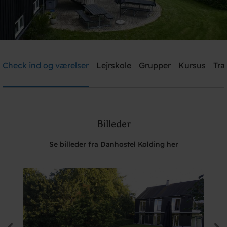
Danhostel Kolding
Check ind og værelser
Lejrskole
Grupper
Kursus
Træ
Brug for hjælp? Ring
+45 7550 9140
Billeder
Søg
Se billeder fra Danhostel Kolding her