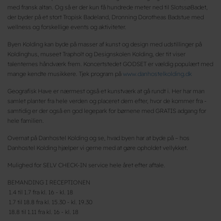
med fransk altan. Og så er der kun få hundrede meter ned til SlotssøBadet,
der byder på et stort Tropisk Badeland, Dronning Dorotheas Badstue med
wellness og forskellige events og aktiviteter.
Byen Kolding kan byde på masser af kunst og design med udstillinger på
Koldinghus, museet Trapholt og Designskolen Kolding, der tit viser
talenternes håndværk frem. Koncertstedet GODSET er vældig populært med
mange kendte musikkere. Tjek program på
www.danhostelkolding.dk
Geografisk Have er nærmest også et kunstværk at gå rundt i. Her har man
samlet planter fra hele verden og placeret dem efter, hvor de kommer fra -
samtidig er der også en god legepark for børnene med GRATIS adgang for
hele familien.
Overnat på Danhostel Kolding og se, hvad byen har at byde på – hos
Danhostel Kolding hjælper vi gerne med at gøre opholdet vellykket.
Mulighed for SELV CHECK-IN service hele året efter aftale.
BEMANDING I RECEPTIONEN
1.4 til 1.7 fra kl. 16 - kl. 18
1.7 til 18.8 fra kl. 15.30 - kl. 19.30
18.8 til 1.11 fra kl. 16 - kl. 18