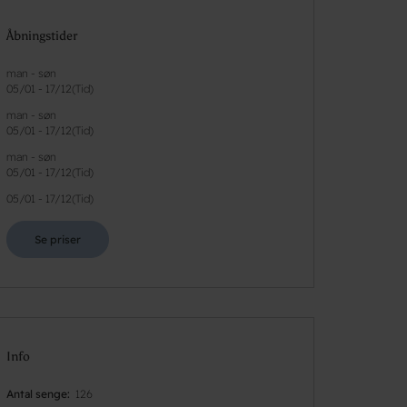
Åbningstider
man - søn
05/01
-
17/12
(
Tid
)
man - søn
05/01
-
17/12
(
Tid
)
man - søn
05/01
-
17/12
(
Tid
)
05/01
-
17/12
(
Tid
)
Se priser
Info
Antal senge
126