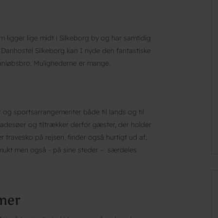
 ligger lige midt i Silkeborg by og har samtidig
Danhostel Silkeborg kan I nyde den fantastiske
s anløbsbro. Mulighederne er mange.
er og sportsarrangementer både til lands og til
adesøer og tiltrækker derfor gæster, der holder
r travesko på rejsen, finder også hurtigt ud af,
smukt men også - på sine steder – særdeles
mmer