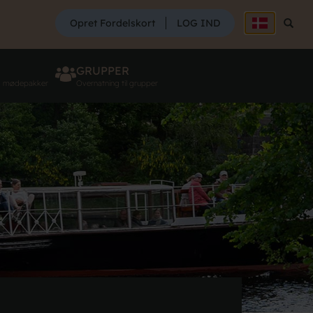
SØG
Opret Fordelskort
LOG IND
Søg
GRUPPER
g mødepakker
Overnatning til grupper