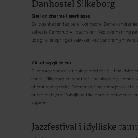
Danhostel Silkeborg
Sjæl og charme i særklasse
Beliggenheden fås bare ikke bedre. Dette vandrerhjem
selveste Remstrup Å i baghaven. Ved overnatning på 
udsigt eller springe i kajakken ved vandrerhjemmet
Gå ud og gå en tur
Silkeborgegnen er et oplagt sted for friluftsaktivitet
vands. Silkeborg er kendt for sine skove og skønne b
af naturens glæder. Gæster, der medbringer cykel elle
at det midtjyske Søhøjland ikke bare er betagende 
kuperet.
Jazzfestival i idylliske ra