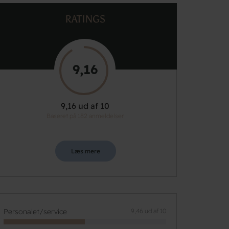
RATINGS
9,16
9,16 ud af 10
Baseret på 182 anmeldelser
Læs mere
Personalet/service
9,46 ud af 10