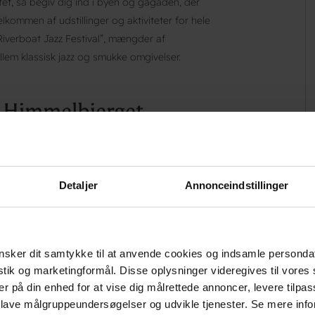
t, så begiv dig ind i byen og gågaden, der
kommen af udstillinger og aktiviteter for hele
”Riverboat Jazz Festival”, mængder af
lem klassisk jazz og smukke omgivelser.
g Himmelbjerget
mperen Hjejlen, som sejler dig ud på søerne og
il printe sig på nethinden hos både børn og
e, Angela & Poul samt personalet, velkommen
Detaljer
Annonceindstillinger
em.
sker dit samtykke til at anvende cookies og indsamle personda
istik og marketingformål. Disse oplysninger videregives til vore
er på din enhed for at vise dig målrettede annoncer, levere tilpas
centrum af byen med
 lave målgruppeundersøgelser og udvikle tjenester. Se mere inf