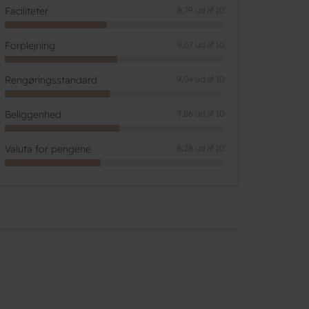
Faciliteter
8,79 ud af 10
Forplejning
9,67 ud af 10
Rengøringsstandard
9,04 ud af 10
Beliggenhed
9,86 ud af 10
Valuta for pengene
8,28 ud af 10