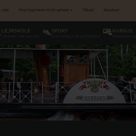
 vide
Find inspiration til dit ophold
Tilbud
Gavekort
LEJRSKOLE
SPORT
KURSUS
Lejrskoler i hele Danmark
Overnatning til dit sportsophold
Mødelokaler o