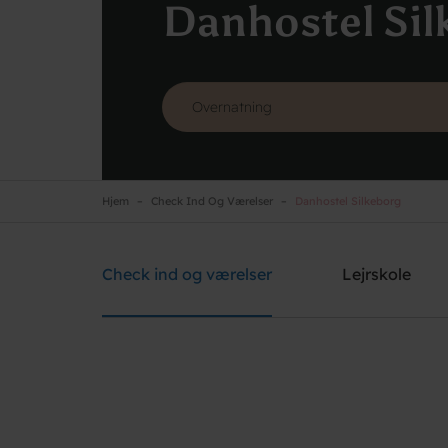
Danhostel Sil
Hjem
Check Ind Og Værelser
Danhostel Silkeborg
Danhostel Silkeborg
Brug for hjælp? Ring
+45 8682 3642
Check ind og værelser
Lejrskole