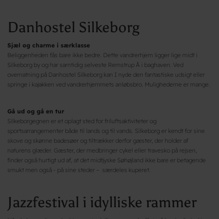
Danhostel Silkeborg
Sjæl og charme i særklasse
Beliggenheden fås bare ikke bedre. Dette vandrerhjem ligger lige midt i
Silkeborg by og har samtidig selveste Remstrup Å i baghaven. Ved
overnatning på Danhostel Silkeborg kan I nyde den fantastiske udsigt eller
springe i kajakken ved vandrerhjemmets anløbsbro. Mulighederne er mange.
Gå ud og gå en tur
Silkeborgegnen er et oplagt sted for friluftsaktiviteter og
sportsarrangementer både til lands og til vands. Silkeborg er kendt for sine
skove og skønne badesøer og tiltrækker derfor gæster, der holder af
naturens glæder. Gæster, der medbringer cykel eller travesko på rejsen,
finder også hurtigt ud af, at det midtjyske Søhøjland ikke bare er betagende
smukt men også - på sine steder – særdeles kuperet.
Jazzfestival i idylliske rammer