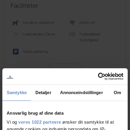
Faciliteter
Hunde er velkomne
Gratis wifi
Ladestander | Clever
Fodboldbane
(kunstgræs)
Gratis parkering
Læs mere
Samtykke
Detaljer
Annonceindstillinger
Om
RATINGS
Ansvarlig brug af dine data
Vi og
vores 1022 partnere
ønsker dit samtykke til at
9,16
anvende cookies og indsamle persondata om IP-