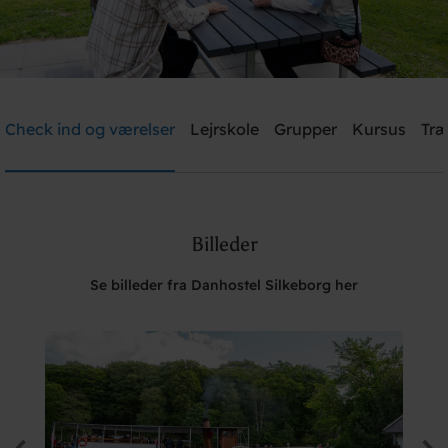
Danhostel Silkeborg
Check ind og værelser
Lejrskole
Grupper
Kursus
Træ
Brug for hjælp? Ring
+45 8682 3642
Billeder
Søg
Se billeder fra Danhostel Silkeborg her