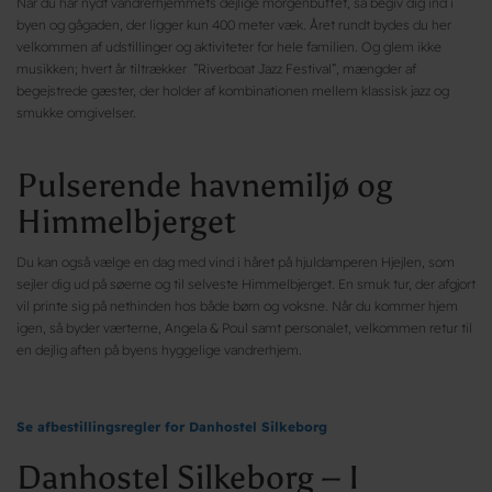
Når du har nydt vandrerhjemmets dejlige morgenbuffet, så begiv dig ind i
byen og gågaden, der ligger kun 400 meter væk. Året rundt bydes du her
velkommen af udstillinger og aktiviteter for hele familien. Og glem ikke
musikken; hvert år tiltrækker ”Riverboat Jazz Festival”, mængder af
begejstrede gæster, der holder af kombinationen mellem klassisk jazz og
smukke omgivelser.
Pulserende havnemiljø og
Himmelbjerget
Du kan også vælge en dag med vind i håret på hjuldamperen Hjejlen, som
sejler dig ud på søerne og til selveste Himmelbjerget. En smuk tur, der afgjort
vil printe sig på nethinden hos både børn og voksne. Når du kommer hjem
igen, så byder værterne, Angela & Poul samt personalet, velkommen retur til
en dejlig aften på byens hyggelige vandrerhjem.
Se afbestillingsregler for Danhostel Silkeborg
Danhostel Silkeborg – I