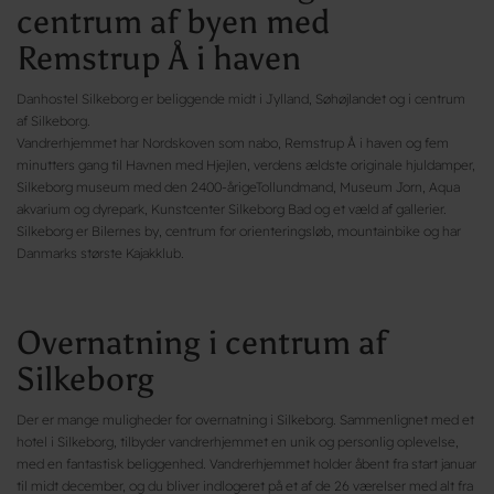
centrum af byen med
Remstrup Å i haven
Danhostel Silkeborg er beliggende midt i Jylland, Søhøjlandet og i centrum
af Silkeborg.
Vandrerhjemmet har Nordskoven som nabo, Remstrup Å i haven og fem
minutters gang til Havnen med Hjejlen, verdens ældste originale hjuldamper,
Silkeborg museum med den 2400-årigeTollundmand, Museum Jorn, Aqua
akvarium og dyrepark, Kunstcenter Silkeborg Bad og et væld af gallerier.
Silkeborg er Bilernes by, centrum for orienteringsløb, mountainbike og har
Danmarks største Kajakklub.
Overnatning i centrum af
Silkeborg
Der er mange muligheder for overnatning i Silkeborg. Sammenlignet med et
hotel i Silkeborg, tilbyder vandrerhjemmet en unik og personlig oplevelse,
med en fantastisk beliggenhed. Vandrerhjemmet holder åbent fra start januar
til midt december, og du bliver indlogeret på et af de 26 værelser med alt fra