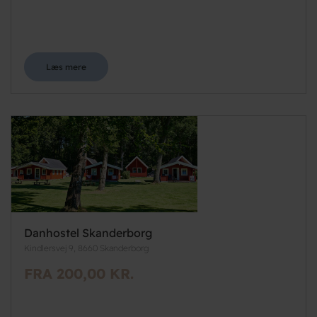
Læs mere
Danhostel Skanderborg
Kindlersvej 9, 8660 Skanderborg
FRA 200,00 KR.