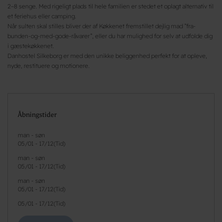
2–8 senge. Med rigeligt plads til hele familien er stedet et oplagt alternativ til
et feriehus eller camping.
Når sulten skal stilles bliver der af Køkkenet fremstillet dejlig mad ”fra-
bunden-og-med-gode-råvarer”, eller du har mulighed for selv at udfolde dig
i gæstekøkkenet.
Danhostel Silkeborg er med den unikke beliggenhed perfekt for at opleve,
nyde, restituere og motionere.
Åbningstider
man - søn
05/01
-
17/12
(
Tid
)
man - søn
05/01
-
17/12
(
Tid
)
man - søn
05/01
-
17/12
(
Tid
)
05/01
-
17/12
(
Tid
)